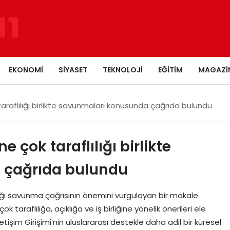
EKONOMI
SIYASET
TEKNOLOJI
EĞITIM
MAGAZI
taraflılığı birlikte savunmaları konusunda çağrıda bulundu
e çok taraflılığı birlikte
 çağrıda bulundu
ılığı savunma çağrısının önemini vurgulayan bir makale
 taraflılığa, açıklığa ve iş birliğine yönelik önerileri ele
şim Girişimi’nin uluslararası destekle daha adil bir küresel