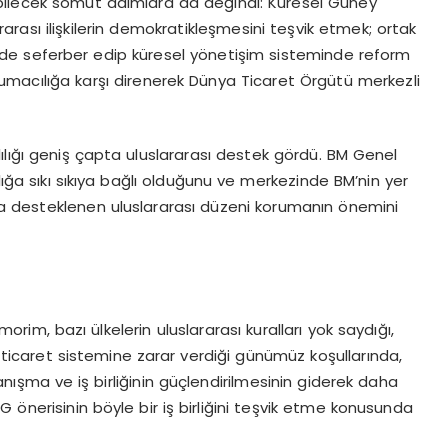
ılabilecek somut adımlara da değindi: Küresel Güney
lararası ilişkilerin demokratikleşmesini teşvik etmek; ortak
şekilde seferber edip küresel yönetişim sisteminde reform
rumacılığa karşı direnerek Dünya Ticaret Örgütü merkezli
lılığı geniş çapta uluslararası destek gördü. BM Genel
lığa sıkı sıkıya bağlı olduğunu ve merkezinde BM’nin yer
ukla desteklenen uluslararası düzeni korumanın önemini
im, bazı ülkelerin uluslararası kuralları yok saydığı,
lı ticaret sistemine zarar verdiği günümüz koşullarında,
nışma ve iş birliğinin güçlendirilmesinin giderek daha
G önerisinin böyle bir iş birliğini teşvik etme konusunda