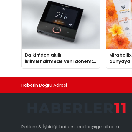
Aldı
Daikin’den akıllı
Mirabellix
iklimlendirmede yeni dönem:
dünyaya 
Madoka Plus Türkiye’de
büyümesi
Haberin Doğru Adresi
Reklam & İşbirliği:
habersonuclari@gmail.com