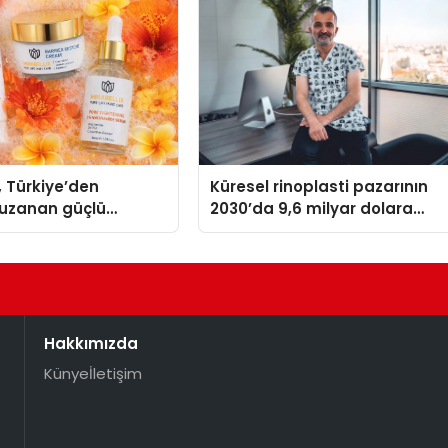
, Türkiye’den
Küresel rinoplasti pazarının
uzanan güçlü
2030’da 9,6 milyar dolara
ni sürdürüyor
ulaşması bekleniyor
Hakkımızda
Künye
İletişim