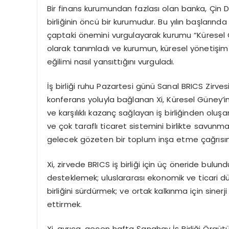
Bir finans kurumundan fazlası olan banka, Çin De
birliğinin öncü bir kurumudur. Bu yılın başları
çaptaki önemini vurgulayarak kurumu “Küresel Gü
olarak tanımladı ve kurumun, küresel yönetişim
eğilimi nasıl yansıttığını vurguladı.
İş birliği ruhu Pazartesi günü Sanal BRICS Zir
konferans yoluyla bağlanan Xi, Küresel Güney’in ö
ve karşılıklı kazanç sağlayan iş birliğinden olu
ve çok taraflı ticaret sistemini birlikte savunma, 
gelecek gözeten bir toplum inşa etme çağrısı
Xi, zirvede BRICS iş birliği için üç öneride bulun
desteklemek; uluslararası ekonomik ve ticari düz
birliğini sürdürmek; ve ortak kalkınma için sine
ettirmek.
Xi, ayrıca, geçen hafta Şanghay İş Birliği Örgüt