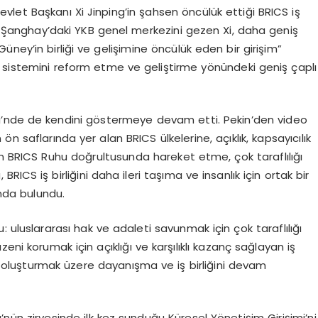
vlet Başkanı Xi Jinping’in şahsen öncülük ettiği BRICS iş
nda Şanghay’daki YKB genel merkezini gezen Xi, daha geniş
ney’in birliği ve gelişimine öncülük eden bir girişim”
 sistemini reform etme ve geliştirme yönündeki geniş çaplı
vesi’nde de kendini göstermeye devam etti. Pekin’den video
n saflarında yer alan BRICS ülkelerine, açıklık, kapsayıcılık
şan BRICS Ruhu doğrultusunda hareket etme, çok taraflılığı
BRICS iş birliğini daha ileri taşıma ve insanlık için ortak bir
nda bulundu.
du: uluslararası hak ve adaleti savunmak için çok taraflılığı
eni korumak için açıklığı ve karşılıklı kazanç sağlayan iş
rji oluşturmak üzere dayanışma ve iş birliğini devam
ü’nün zirvesinde ilk kez sunduğu Küresel Yönetişim Girişimi’ni