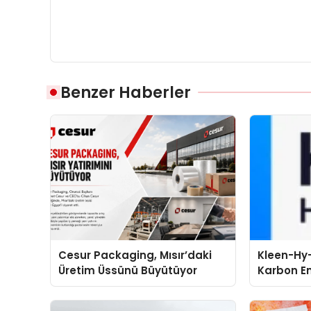
Benzer Haberler
Cesur Packaging, Mısır’daki
Kleen-Hy-
Üretim Üssünü Büyütüyor
Karbon Em
Isıtma Te
TSSA Düze