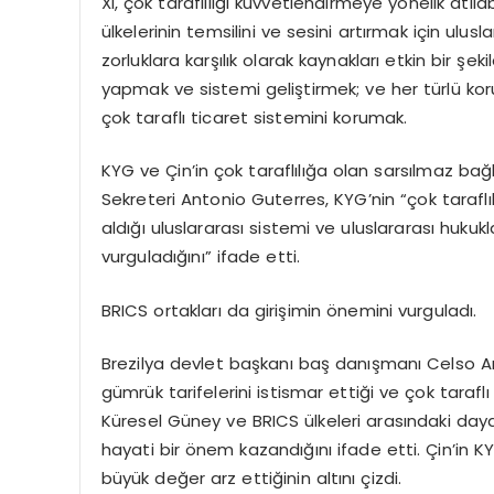
Xi, çok taraflılığı kuvvetlendirmeye yönelik at
ülkelerinin temsilini ve sesini artırmak için ulus
zorluklara karşılık olarak kaynakları etkin bir 
yapmak ve sistemi geliştirmek; ve her türlü ko
çok taraflı ticaret sistemini korumak.
KYG ve Çin’in çok taraflılığa olan sarsılmaz bağ
Sekreteri Antonio Guterres, KYG’nin “çok taraflı
aldığı uluslararası sistemi ve uluslararası huk
vurguladığını” ifade etti.
BRICS ortakları da girişimin önemini vurguladı.
Brezilya devlet başkanı baş danışmanı Celso Amor
gümrük tarifelerini istismar ettiği ve çok taraf
Küresel Güney ve BRICS ülkeleri arasındaki daya
hayati bir önem kazandığını ifade etti. Çin’in KY
büyük değer arz ettiğinin altını çizdi.