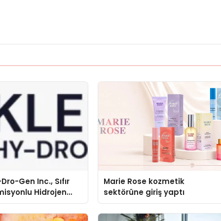
Dro-Gen Inc., Sıfır
Marie Rose kozmetik
isyonlu Hidrojen
sektörüne giriş yaptı
knolojisinde ISO ve
nleyici Onaylarını