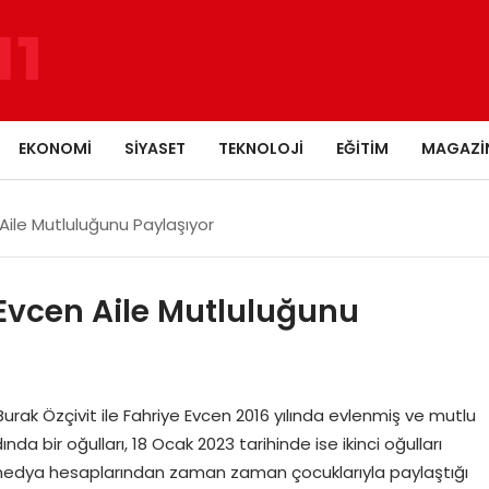
EKONOMI
SIYASET
TEKNOLOJI
EĞITIM
MAGAZI
 Aile Mutluluğunu Paylaşıyor
 Evcen Aile Mutluluğunu
 Burak Özçivit ile Fahriye Evcen 2016 yılında evlenmiş ve mutlu
ında bir oğulları, 18 Ocak 2023 tarihinde ise ikinci oğulları
 medya hesaplarından zaman zaman çocuklarıyla paylaştığı