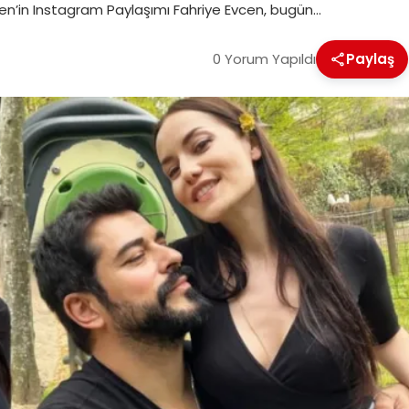
Evcen’in Instagram Paylaşımı Fahriye Evcen, bugün…
0 Yorum Yapıldı
Paylaş