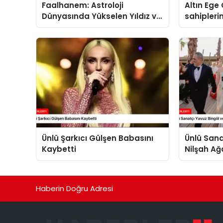
Faalhanem: Astroloji
Altın Ege 
Dünyasında Yükselen Yıldız ve
sahipleri
Gizemli İlişkiler
Ünlü Şarkıcı Gülşen Babasını
Ünlü Sana
Kaybetti
Nilşah Ağ
Plajı’nda 
Haberin Doğru Adresi