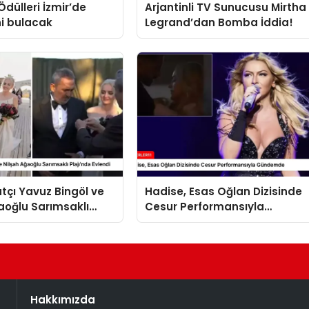
Ödülleri İzmir’de
Arjantinli TV Sunucusu Mirtha
ni bulacak
Legrand’dan Bomba İddia!
tçı Yavuz Bingöl ve
Hadise, Esas Oğlan Dizisinde
aoğlu Sarımsaklı
Cesur Performansıyla
Evlendi
Gündemde
Hakkımızda