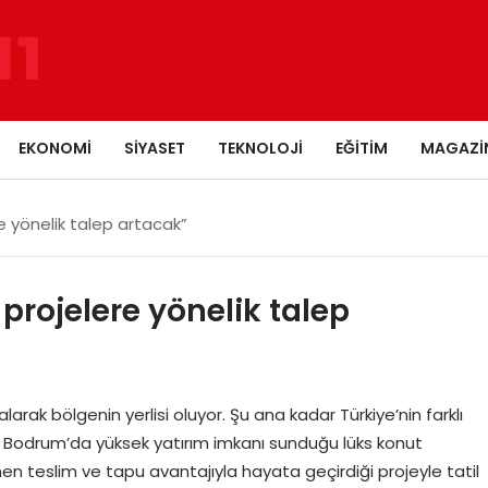
EKONOMI
SIYASET
TEKNOLOJI
EĞITIM
MAGAZI
re yönelik talep artacak”
 projelere yönelik talep
 alarak bölgenin yerlisi oluyor. Şu ana kadar Türkiye’nin farklı
i, Bodrum’da yüksek yatırım imkanı sunduğu lüks konut
 teslim ve tapu avantajıyla hayata geçirdiği projeyle tatil