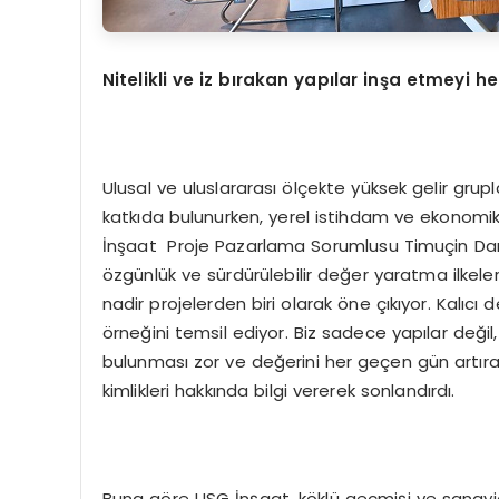
Nitelikli ve iz bırakan yapılar inşa etmeyi he
Ulusal ve uluslararası ölçekte yüksek gelir gru
katkıda bulunurken, yerel istihdam ve ekonomi
İnşaat Proje Pazarlama Sorumlusu Timuçin Dandi
özgünlük ve sürdürülebilir değer yaratma ilkele
nadir projelerden biri olarak öne çıkıyor. Kalıc
örneğini temsil ediyor. Biz sadece yapılar değil
bulunması zor ve değerini her geçen gün artıran 
kimlikleri hakkında bilgi vererek sonlandırdı.
Buna göre USG İnşaat, köklü geçmişi ve sanayid