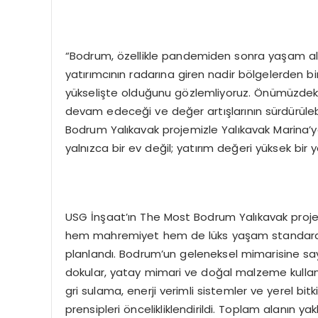
“Bodrum, özellikle pandemiden sonra yaşam ala
yatırımcının radarına giren nadir bölgelerden biri
yükselişte olduğunu gözlemliyoruz. Önümüzdeki 5 y
devam edeceği ve değer artışlarının sürdürüleb
Bodrum Yalıkavak projemizle Yalıkavak Marina’
yalnızca bir ev değil; yatırım değeri yüksek bir
USG İnşaat’ın The Most Bodrum Yalıkavak projesi
hem mahremiyet hem de lüks yaşam standardı iç
planlandı. Bodrum’un geleneksel mimarisine saygı
dokular, yatay mimari ve doğal malzeme kullan
gri sulama, enerji verimli sistemler ve yerel bitk
prensipleri öncelikliklendirildi. Toplam alanın ya