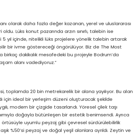
nı olarak daha fazla değer kazanan, yerel ve uluslararası
 oldu. Lüks konut pazarında arzın sınırlı, talebin ise
ıl içinde, nitelikli lüks projelere yönelik talebin artarak
ilir bir ivme göstereceği öngörülüyor. Biz de The Most
ya birkaç dakikalık mesafedeki bu projeyle Bodrum’da
 yaşam alanı vadediyoruz.”
, toplamda 20 bin metrekarelik bir alana yayılıyor. Bu alan
in ideal bir yerleşim düzeni oluşturacak şekilde
lı, modern bir çizgide tasarlandı. Yöresel çilek taşı
ımıyla doğayla bütünleşen bir estetik benimsendi. Ayrıca
i örtüsüyle uyumlu peyzaj gibi çevresel sürdürülebilirlik
klaşık %50’si peyzaj ve doğal yeşil alanlara ayrıldı. Zeytin ve