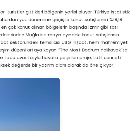
 turistler gittikleri bölgenin yerlisi oluyor. Türkiye İstatistik
 bahardan yaz dönemine geçişte konut satışlarının %18,18
 en çok konut alınan bölgelerin başında İzmir gibi tatil
zdelerinden Muğla ise mayıs ayındaki konut satışlarının
inşaat sektöründeki temsilcisi USG İnşaat, hem mahremiyet
rleşim düzeni ortaya koyan “The Most Bodrum Yalıkavak”ta
 tapu avantajıyla hayata geçirilen proje, tatil cenneti
ksek değerde bir yatırım alanı olarak da öne çıkıyor.