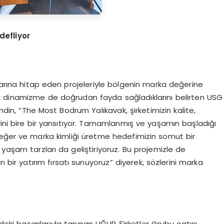
defliyor
plarına hitap eden projeleriyle bölgenin marka değerine
k dinamizme de doğrudan fayda sağladıklarını belirten USG
n, “The Most Bodrum Yalıkavak, şirketimizin kalite,
rini bire bir yansıtıyor. Tamamlanmış ve yaşamın başladığı
ı değer ve marka kimliği üretme hedefimizin somut bir
, yaşam tarzları da geliştiriyoruz. Bu projemizle de
bir yatırım fırsatı sunuyoruz” diyerek, sözlerini marka
eki başarılarıyla tanınan UĞUR Şirketler Grubu çatısı