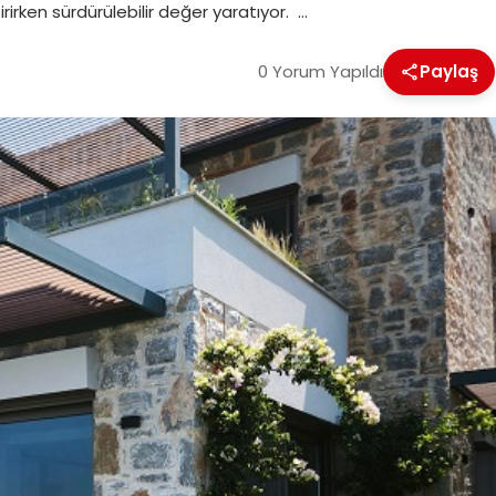
irken sürdürülebilir değer yaratıyor. …
0 Yorum Yapıldı
Paylaş