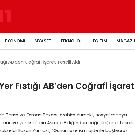
EKONOMI
SIYASET
TEKNOLOJI
EĞITIM
MAGAZI
ığı AB’den Coğrafi İşaret Tescili Aldı
er Fıstığı AB’den Coğrafi İşaret
de Tarım ve Orman Bakanı İbrahim Yumaklı, sosyal medya
niye yer fıstığının Avrupa Birliği’nden coğrafi işaret tescili
e Yükseldi Bakan Yumaklı, “Günümüze iki müjde ile başlıyoruz.