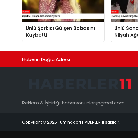
Ünlü Şarkıcı Gülşen Babasını
Ünlü Sana
Kaybetti
Nilşah Ağ
Plajı’nda 
Haberin Doğru Adresi
Reklam & İşbirliği:
habersonuclari@gmail.com
Copyright © 2025 Tüm hakları HABERLER 11 saklıdır.