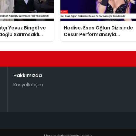
tçı Yavuz Bingöl ve
Hadise, Esas Oğlan Dizisinde
aoğlu Sarımsaklı
Cesur Performansıyla
Evlendi
Gündemde
Hakkımızda
Künye
İletişim
Mersin Haber
Mersin Lojistik