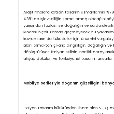
Araştırmalara katılan tasarım uzmanlarının %78
%38’i de işlevselliğin temel amaç olacağını söy
yarısından fazlası ise doğallığın ve sürdürülebi
Modası hiçbir zaman geçmeyecek bu yaklaşımların y
kavramların da tüketiciler için önemini vurgulay
alanı olmaktan çıkarıp dinginliğin, doğallığın ve 
dönüştürüyor. İtalyan stilinin incelikli detayları
ahşap dokuları ve fonksiyonel tasarım unsurları
Mobilya serileriyle doğanın güzelliğini bany
İtalyan tasarım kültüründen ilham alan VOQ, mob