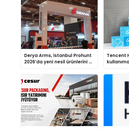
Derya Arms, İstanbul Prohunt
Tencent 
2026’da yeni nesil ürünlerini ve
kullanım
global marka vizyonunu
sergiledi