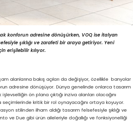
arak konforun adresine dönüşürken, VOQ ise İtalyan
esiyle şıklığı ve zarafeti bir araya getiriyor. Yeni
n erişilebilir kılıyor.
aşam alanlarına bakış açıları da değişiyor, özellikle banyolar
nforun adresine dönüşüyor. Dünya genelinde onlarca tasarım
şlevselliğin ön plana çıktığı inziva alanları olacağını
 seçimlerinde kritik bir rol oynayacağını ortaya koyuyor.
yon stilinden ilham aldığı tasarım felsefesiyle şıklığı ve
to ve Due gibi ürün aileleriyle doğallığı ve fonksiyonelliği