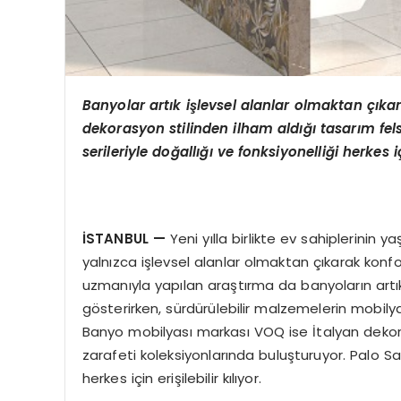
Banyolar artık işlevsel alanlar olmaktan çık
dekorasyon stilinden ilham aldığı tasarım felsef
serileriyle doğallığı ve fonksiyonelliği herkes içi
İSTANBUL
—
Yeni yılla birlikte ev sahiplerinin y
yalnızca işlevsel alanlar olmaktan çıkarak ko
uzmanıyla yapılan araştırma da banyoların artık i
gösterirken, sürdürülebilir malzemelerin mobilya
Banyo mobilyası markası VOQ ise İtalyan dekoras
zarafeti koleksiyonlarında buluşturuyor. Palo San
herkes için erişilebilir kılıyor.