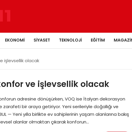
EKONOMI
SIYASET
TEKNOLOJI
EĞITIM
MAGAZI
 işlevsellik olacak
onfor ve işlevsellik olacak
k konforun adresine dönüşürken, VOQ ise İtalyan dekorasyon
e zarafeti bir araya getiriyor. Yeni serileriyle doğallığı ve
ANBUL — Yeni yılla birlikte ev sahiplerinin yaşam alanlarına bakış
işlevsel alanlar olmaktan çıkarak konforun…