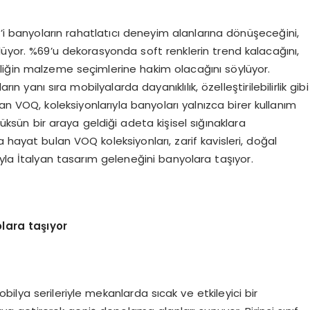
’i banyoların rahatlatıcı deneyim alanlarına dönüşeceğini,
lüyor. %69’u dekorasyonda soft renklerin trend kalacağını,
lirliğin malzeme seçimlerine hakim olacağını söylüyor.
anı sıra mobilyalarda dayanıklılık, özelleştirilebilirlik gibi
an VOQ, koleksiyonlarıyla banyoları yalnızca birer kullanım
lüksün bir araya geldiği adeta kişisel sığınaklara
yla hayat bulan VOQ koleksiyonları, zarif kavisleri, doğal
yla İtalyan tasarım geleneğini banyolara taşıyor.
olara taşıyor
ilya serileriyle mekanlarda sıcak ve etkileyici bir