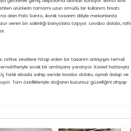
raya getirerek geniş depolama alanları sunuyor. Birinci sınıf
ilen ürünlerin tamamı uzun ömürlü bir kullanım fırsatı
na alan Palo Santo, ikonik tasarım diliyle mekanlarda
zur veren bir sakinliği banyolara taşıyor. Lavabo dolabı, raflı
or.
, rafine zevklere hitap eden bir tasarım anlayışını temsil
rnatifleriyle sıcak bir ambiyans yaratıyor. Kavisli hatlarıyla
Üç farklı ebada sahip seride lavabo dolabı, aynalı dolap ve
uyor. Tüm özellikleriyle doğanın kusursuz güzelliğini ahşap