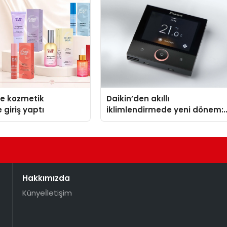
se kozmetik
Daikin’den akıllı
 giriş yaptı
iklimlendirmede yeni dönem:
Madoka Plus Türkiye’de
Hakkımızda
Künye
İletişim