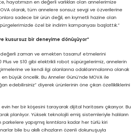
e, hayatımızın en değerli varlıkları olan annelerimize
OVA olarak, tüm annelere sonsuz sevgi ve özverilerine
onlara sadece bir ürün değil, en kıymetli hazine olan
pürgelerimizde özel bir indirim kampanyası başlattık.”
ve kusursuz bir deneyime d
ö
n
üşü
yor
”
rı değerli zaman ve emekten tasarruf etmelerini
0 Plus ve S10 gibi elektrikli robot süpürgelerimiz, annelerin
çirmelerine ve kendi ilgi alanlarına odaklanmalarına olanak
çin en büyük öncelik. Bu Anneler Günü’nde MOVA ile
 edebilirsiniz” diyerek ürünlerinin öne çıkan özellikliklerini
vin her bir köşesini tarayarak dijital haritasını çıkarıyor. Bu
ak planlıyor. Yüksek teknolojili emiş sistemleriyle halıların
 parkelere yapışmış kırıntılara kadar her türlü kiri
rlar bile bu akıllı cihazların özenli dokunuşuyla