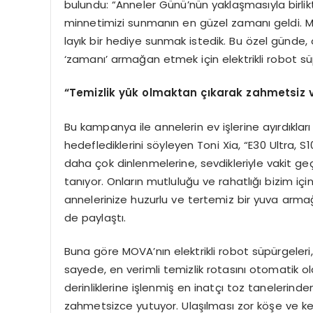
bulundu: “Anneler Günü’nün yaklaşmasıyla birlikt
minnetimizi sunmanın en güzel zamanı geldi. M
layık bir hediye sunmak istedik. Bu özel günde, 
‘zamanı’ armağan etmek için elektrikli robot sü
“
Temizlik y
ü
k olmaktan
çı
karak zahmetsiz 
Bu kampanya ile annelerin ev işlerine ayırdıkla
hedeflediklerini söyleyen Toni Xia, “E30 Ultra, S1
daha çok dinlenmelerine, sevdikleriyle vakit ge
tanıyor. Onların mutluluğu ve rahatlığı bizim i
annelerinize huzurlu ve tertemiz bir yuva armağan
de paylaştı.
Buna göre MOVA’nın elektrikli robot süpürgeleri, e
sayede, en verimli temizlik rotasını otomatik olar
derinliklerine işlenmiş en inatçı toz tanelerinden
zahmetsizce yutuyor. Ulaşılması zor köşe ve kena