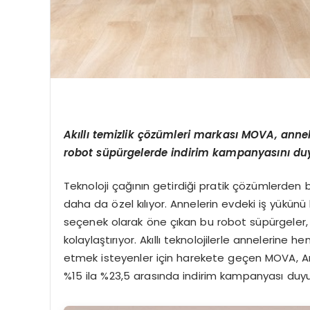
Ak
ı
ll
ı
temizlik
çö
z
ü
mleri markas
ı
MOVA, annel
robot s
ü
p
ü
rgelerde indirim kampanyas
ı
n
ı
du
Teknoloji çağının getirdiği pratik çözümlerden bi
daha da özel kılıyor. Annelerin evdeki iş yükün
seçenek olarak öne çıkan bu robot süpürgeler,
kolaylaştırıyor. Akıllı teknolojilerle annelerin
etmek isteyenler için harekete geçen MOVA, An
%15 ila %23,5 arasında indirim kampanyası duyu