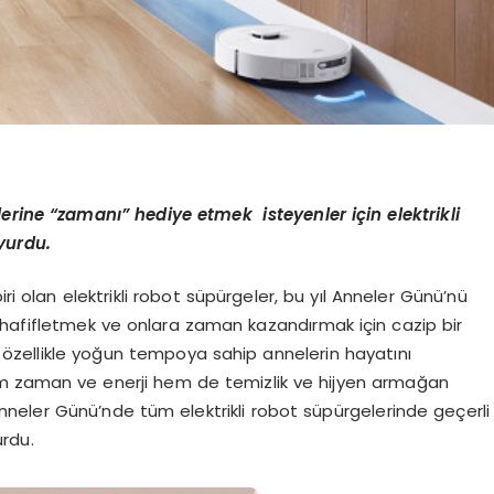
erine
“
zaman
ı”
hediye etmek isteyenler i
ç
in elektrikli
yurdu.
ri olan elektrikli robot süpürgeler, bu yıl Anneler Günü’nü
ü hafifletmek ve onlara zaman kazandırmak için cazip bir
 özellikle yoğun tempoya sahip annelerin hayatını
e hem zaman ve enerji hem de temizlik ve hijyen armağan
neler Günü’nde tüm elektrikli robot süpürgelerinde geçerli
rdu.