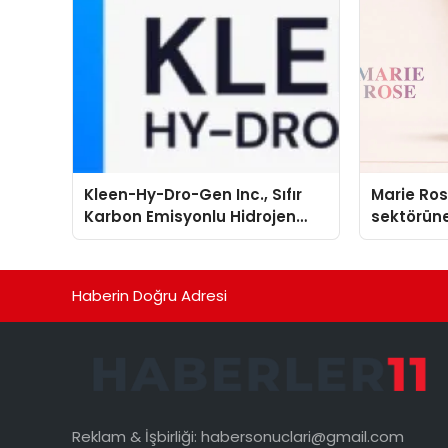
Kleen-Hy-Dro-Gen Inc., Sıfır
Marie Ro
Karbon Emisyonlu Hidrojen
sektörüne
Isıtma Teknolojisinde ISO ve
TSSA Düzenleyici Onaylarını
Aldı
Haberin Doğru Adresi
Reklam & İşbirliği:
habersonuclari@gmail.com