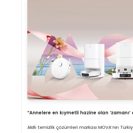
“
Annelere en k
ı
ymetli hazine olan ‘zaman
ı
‘
Akıllı temizlik çözümleri markası MOVA’nın Türk