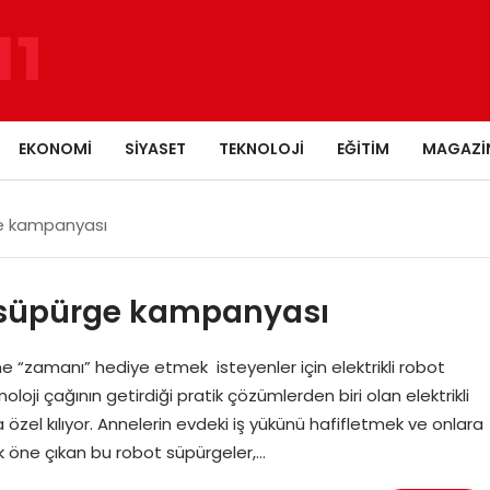
EKONOMI
SIYASET
TEKNOLOJI
EĞITIM
MAGAZI
ge kampanyası
t süpürge kampanyası
e “zamanı” hediye etmek isteyenler için elektrikli robot
oji çağının getirdiği pratik çözümlerden biri olan elektrikli
özel kılıyor. Annelerin evdeki iş yükünü hafifletmek ve onlara
k öne çıkan bu robot süpürgeler,…