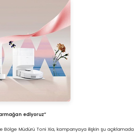
 arma
ğ
an ediyoruz
”
iye Bölge Müdürü Toni Xia, kampanyaya ilişkin şu açıklamada