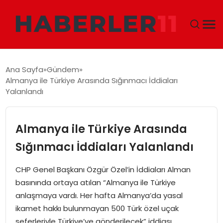
GÜNDEM
Ana Sayfa
Gündem
Almanya ile Türkiye Arasında Sığınmacı İddiaları
DÜNYA
Yalanlandı
EKONOMI
Almanya ile Türkiye Arasında
SIYASET
Sığınmacı İddiaları Yalanlandı
TEKNOLOJI
CHP Genel Başkanı Özgür Özel’in İddiaları Alman
basınında ortaya atılan “Almanya ile Türkiye
EĞITIM
anlaşmaya vardı. Her hafta Almanya’da yasal
ikamet hakkı bulunmayan 500 Türk özel uçak
MAGAZIN
seferleriyle Türkiye’ye gönderilecek” iddiası