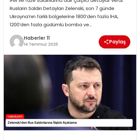
İHA ve füze saldırılarına dair çarpıcı detaylar verdi.
Rusların Saldırı Detayları Zelenski, son 7 günde
SPOR
Ukrayna’nın farklı bölgelerine 1800’den fazla İHA,
1200’den fazla güdümlü bomba ve…
YAŞAM
Haberler 11
Paylaş
14 Temmuz 2025