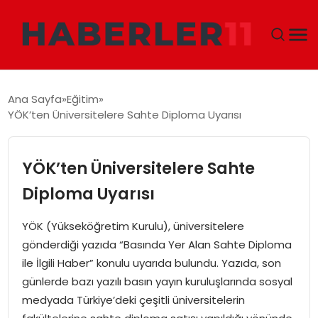
GÜNDEM
Ana Sayfa
Eğitim
YÖK’ten Üniversitelere Sahte Diploma Uyarısı
DÜNYA
EKONOMI
YÖK’ten Üniversitelere Sahte
Diploma Uyarısı
SIYASET
YÖK (Yükseköğretim Kurulu), üniversitelere
TEKNOLOJI
gönderdiği yazıda “Basında Yer Alan Sahte Diploma
ile İlgili Haber” konulu uyarıda bulundu. Yazıda, son
EĞITIM
günlerde bazı yazılı basın yayın kuruluşlarında sosyal
medyada Türkiye’deki çeşitli üniversitelerin
MAGAZIN