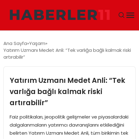
GÜNDEM
Ana Sayfa
Yaşam
Yatırım Uzmanı Medet Anli: “Tek varlığa bağlı kalmak riski
DÜNYA
artırabilir”
EKONOMI
Yatırım Uzmanı Medet Anli: “Tek
SIYASET
varlığa bağlı kalmak riski
artırabilir”
TEKNOLOJI
Faiz politikaları, jeopolitik gelişmeler ve piyasalardaki
EĞITIM
dalgalanmaların yatırımcı davranışlarını etkilediğini
belirten Yatırım Uzmanı Medet Anli, tüm birikimin tek
MAGAZIN