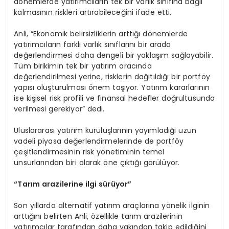
dönemlerde yatırımcıların tek bir varlık sınıfına bağlı
kalmasının riskleri artırabileceğini ifade etti.
Anli, “Ekonomik belirsizliklerin arttığı dönemlerde
yatırımcıların farklı varlık sınıflarını bir arada
değerlendirmesi daha dengeli bir yaklaşım sağlayabilir.
Tüm birikimin tek bir yatırım aracında
değerlendirilmesi yerine, risklerin dağıtıldığı bir portföy
yapısı oluşturulması önem taşıyor. Yatırım kararlarının
ise kişisel risk profili ve finansal hedefler doğrultusunda
verilmesi gerekiyor” dedi.
Uluslararası yatırım kuruluşlarının yayımladığı uzun
vadeli piyasa değerlendirmelerinde de portföy
çeşitlendirmesinin risk yönetiminin temel
unsurlarından biri olarak öne çıktığı görülüyor.
“Tarım arazilerine ilgi sürüyor”
Son yıllarda alternatif yatırım araçlarına yönelik ilginin
arttığını belirten Anli, özellikle tarım arazilerinin
yatırımcılar tarafından daha yakından takip edildiğini