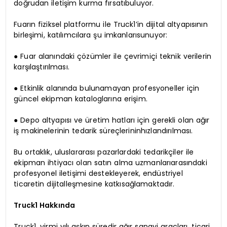
doğrudan iletişim kurma fırsatıbuluyor.
Fuarın fiziksel platformu ile Truck1’in dijital altyapısının
birleşimi, katılımcılara şu imkanlarısunuyor:
● Fuar alanındaki çözümler ile çevrimiçi teknik verilerin
karşılaştırılması.
● Etkinlik alanında bulunamayan profesyoneller için
güncel ekipman kataloglarına erişim.
● Depo altyapısı ve üretim hatları için gerekli olan ağır
iş makinelerinin tedarik süreçlerininhızlandırılması.
Bu ortaklık, uluslararası pazarlardaki tedarikçiler ile
ekipman ihtiyacı olan satın alma uzmanlarıarasındaki
profesyonel iletişimi destekleyerek, endüstriyel
ticaretin dijitalleşmesine katkısağlamaktadır.
Truck1 Hakkında
Truck1, yirmi yılı aşkın süredir ağır sanayi araçları, ticari