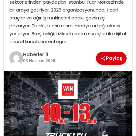
sektörlerinden paydaşları İstanbul Fuar Merkezi’nde
bir araya getiriyor. 2026 organizasyonunda, ticari
SPOR
araçlar ve ağır iş makineleri odaklı çevrimiçi
pazaryeri Truck1, fuarın resmi medya ortağı olarak
YAŞAM
yer alıyor. Bu iş birliği, fiziksel üretim süreçleri ile dijital
ticaretkanallarını entegre…
Haberler 11
Paylaş
03 Haziran 2026