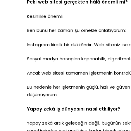
Peki web sitesi gerçekten hâlâ önemli mi?
Kesinlikle önemli.
Ben bunu her zaman şu örnekle anlatıyorum:
Instagram kiralık bir dükkândır. Web siteniz ise
Sosyal medya hesapları kapanabilir, algoritmalar
Ancak web sitesi tamamen işletmenin kontrolü
Bu nedenle her işletmenin güçlü, hızlı ve güven
düşünüyorum.
Yapay zekâ iş dünyasını nasıl etkiliyor?
Yapay zekâ artık geleceğin değil, bugünün tekno
yönetiminden veri analizine kadar birçok süreç a