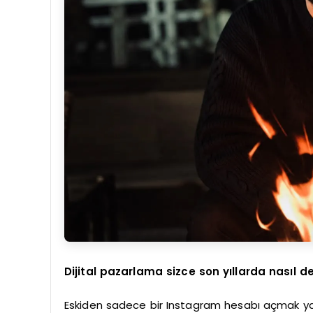
Dijital pazarlama sizce son yıllarda nasıl de
Eskiden sadece bir Instagram hesabı açmak ya 