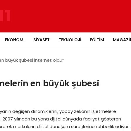
EKONOMI
SIYASET
TEKNOLOJI
EĞITIM
MAGAZI
 en büyük şubesi internet oldu”
tmelerin en büyük şubesi
yanın değişen dinamiklerini, yapay zekânın işletmelere
ı. 2007 yılından bu yana dijital dünyada faaliyet gösteren
erek markaların dijital dönüşüm süreçlerine rehberlik ediyor.