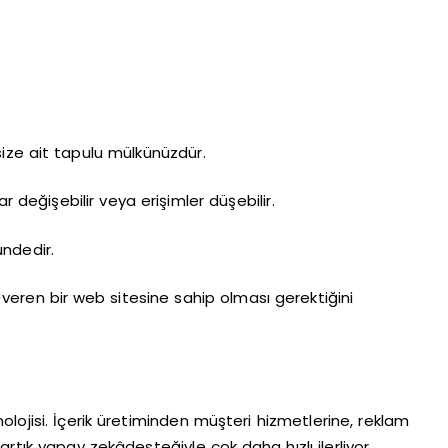
 size ait tapulu mülkünüzdür.
 değişebilir veya erişimler düşebilir.
ndedir.
 veren bir web sitesine sahip olması gerektiğini
lojisi. İçerik üretiminden müşteri hizmetlerine, reklam
rtık yapay zekâdesteğiyle çok daha hızlı ilerliyor.