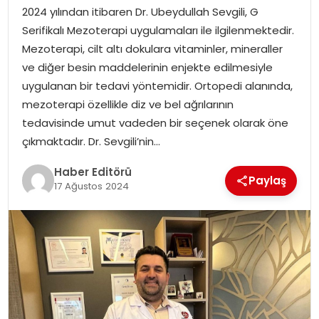
2024 yılından itibaren Dr. Ubeydullah Sevgili, G
SPOR
Serifikalı Mezoterapi uygulamaları ile ilgilenmektedir.
Mezoterapi, cilt altı dokulara vitaminler, mineraller
YAŞAM
ve diğer besin maddelerinin enjekte edilmesiyle
uygulanan bir tedavi yöntemidir. Ortopedi alanında,
mezoterapi özellikle diz ve bel ağrılarının
tedavisinde umut vadeden bir seçenek olarak öne
çıkmaktadır. Dr. Sevgili’nin…
Haber Editörü
Paylaş
17 Ağustos 2024