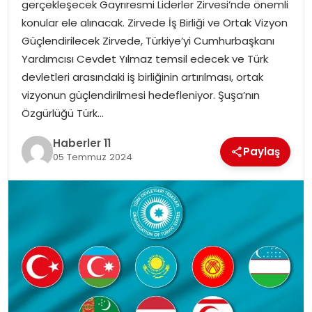
gerçekleşecek Gayrıresmi Liderler Zirvesi’nde önemli
konular ele alınacak. Zirvede İş Birliği ve Ortak Vizyon
SPOR
Güçlendirilecek Zirvede, Türkiye’yi Cumhurbaşkanı
Yardımcısı Cevdet Yılmaz temsil edecek ve Türk
YAŞAM
devletleri arasındaki iş birliğinin artırılması, ortak
vizyonun güçlendirilmesi hedefleniyor. Şuşa’nın
Özgürlüğü Türk…
Haberler 11
Paylaş
05 Temmuz 2024