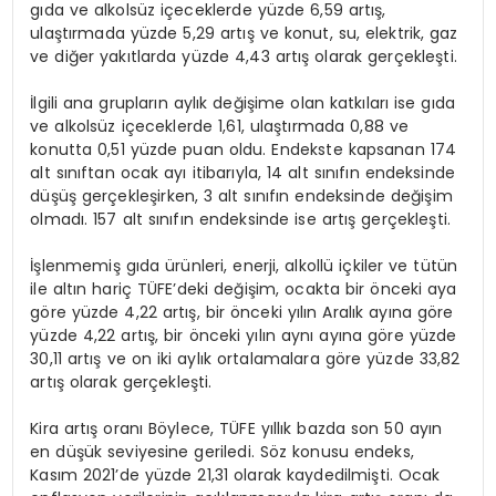
gıda ve alkolsüz içeceklerde yüzde 6,59 artış,
ulaştırmada yüzde 5,29 artış ve konut, su, elektrik, gaz
ve diğer yakıtlarda yüzde 4,43 artış olarak gerçekleşti.
İlgili ana grupların aylık değişime olan katkıları ise gıda
ve alkolsüz içeceklerde 1,61, ulaştırmada 0,88 ve
konutta 0,51 yüzde puan oldu. Endekste kapsanan 174
alt sınıftan ocak ayı itibarıyla, 14 alt sınıfın endeksinde
düşüş gerçekleşirken, 3 alt sınıfın endeksinde değişim
olmadı. 157 alt sınıfın endeksinde ise artış gerçekleşti.
İşlenmemiş gıda ürünleri, enerji, alkollü içkiler ve tütün
ile altın hariç TÜFE’deki değişim, ocakta bir önceki aya
göre yüzde 4,22 artış, bir önceki yılın Aralık ayına göre
yüzde 4,22 artış, bir önceki yılın aynı ayına göre yüzde
30,11 artış ve on iki aylık ortalamalara göre yüzde 33,82
artış olarak gerçekleşti.
Kira artış oranı Böylece, TÜFE yıllık bazda son 50 ayın
en düşük seviyesine geriledi. Söz konusu endeks,
Kasım 2021’de yüzde 21,31 olarak kaydedilmişti. Ocak