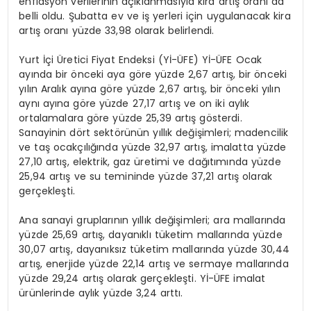
enflasyon verilerinin açıklanmasıyla kira artış oranı da
belli oldu. Şubatta ev ve iş yerleri için uygulanacak kira
artış oranı yüzde 33,98 olarak belirlendi.
Yurt İçi Üretici Fiyat Endeksi (Yİ-ÜFE) Yİ-ÜFE Ocak
ayında bir önceki aya göre yüzde 2,67 artış, bir önceki
yılın Aralık ayına göre yüzde 2,67 artış, bir önceki yılın
aynı ayına göre yüzde 27,17 artış ve on iki aylık
ortalamalara göre yüzde 25,39 artış gösterdi.
Sanayinin dört sektörünün yıllık değişimleri; madencilik
ve taş ocakçılığında yüzde 32,97 artış, imalatta yüzde
27,10 artış, elektrik, gaz üretimi ve dağıtımında yüzde
25,94 artış ve su temininde yüzde 37,21 artış olarak
gerçekleşti.
Ana sanayi gruplarının yıllık değişimleri; ara mallarında
yüzde 25,69 artış, dayanıklı tüketim mallarında yüzde
30,07 artış, dayanıksız tüketim mallarında yüzde 30,44
artış, enerjide yüzde 22,14 artış ve sermaye mallarında
yüzde 29,24 artış olarak gerçekleşti. Yİ-ÜFE imalat
ürünlerinde aylık yüzde 3,24 arttı.