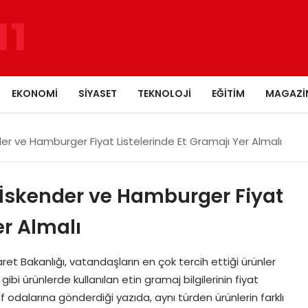
EKONOMI
SIYASET
TEKNOLOJI
EĞITIM
MAGAZI
der ve Hamburger Fiyat Listelerinde Et Gramajı Yer Almalı
, İskender ve Hamburger Fiyat
er Almalı
ret Bakanlığı, vatandaşların en çok tercih ettiği ürünler
i ürünlerde kullanılan etin gramaj bilgilerinin fiyat
af odalarına gönderdiği yazıda, aynı türden ürünlerin farklı