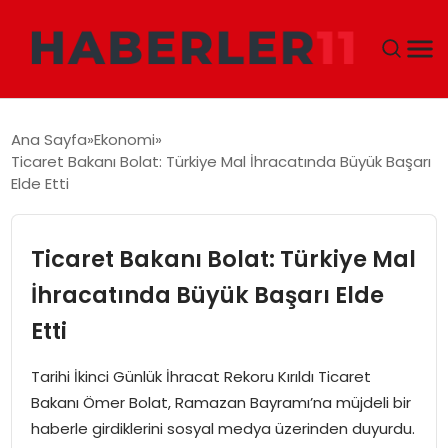
GÜNDEM
Ana Sayfa
Ekonomi
Ticaret Bakanı Bolat: Türkiye Mal İhracatında Büyük Başarı
DÜNYA
Elde Etti
EKONOMI
Ticaret Bakanı Bolat: Türkiye Mal
SIYASET
İhracatında Büyük Başarı Elde
Etti
TEKNOLOJI
Tarihi İkinci Günlük İhracat Rekoru Kırıldı Ticaret
EĞITIM
Bakanı Ömer Bolat, Ramazan Bayramı’na müjdeli bir
haberle girdiklerini sosyal medya üzerinden duyurdu.
MAGAZIN