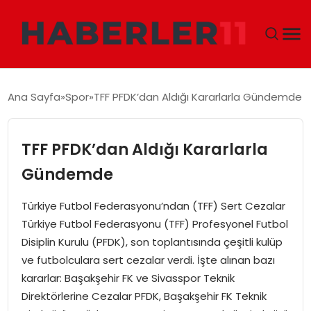
GÜNDEM
Ana Sayfa
Spor
TFF PFDK’dan Aldığı Kararlarla Gündemde
DÜNYA
TFF PFDK’dan Aldığı Kararlarla
EKONOMI
Gündemde
SIYASET
Türkiye Futbol Federasyonu’ndan (TFF) Sert Cezalar
Türkiye Futbol Federasyonu (TFF) Profesyonel Futbol
TEKNOLOJI
Disiplin Kurulu (PFDK), son toplantısında çeşitli kulüp
ve futbolculara sert cezalar verdi. İşte alınan bazı
EĞITIM
kararlar: Başakşehir FK ve Sivasspor Teknik
Direktörlerine Cezalar PFDK, Başakşehir FK Teknik
MAGAZIN