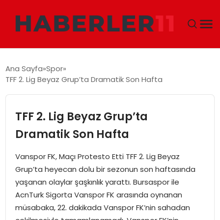
GÜNDEM
Ana Sayfa
Spor
TFF 2. Lig Beyaz Grup’ta Dramatik Son Hafta
DÜNYA
EKONOMI
TFF 2. Lig Beyaz Grup’ta
Dramatik Son Hafta
SIYASET
Vanspor FK, Maçı Protesto Etti TFF 2. Lig Beyaz
TEKNOLOJI
Grup’ta heyecan dolu bir sezonun son haftasında
yaşanan olaylar şaşkınlık yarattı. Bursaspor ile
EĞITIM
AcnTurk Sigorta Vanspor FK arasında oynanan
müsabaka, 22. dakikada Vanspor FK’nin sahadan
MAGAZIN