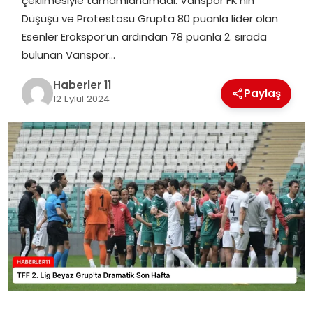
çekilmesiyle tamamlanamadı. Vanspor FK’nin
Düşüşü ve Protestosu Grupta 80 puanla lider olan
SPOR
Esenler Erokspor’un ardından 78 puanla 2. sırada
bulunan Vanspor…
YAŞAM
Haberler 11
Paylaş
12 Eylül 2024