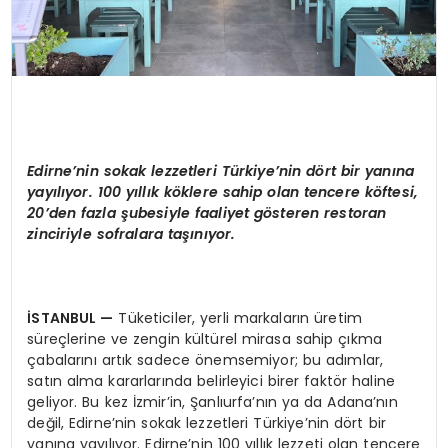
Edirne
’
nin sokak lezzetleri Türkiye
’
nin d
ö
rt bir yanına
yayılıyor. 100 yıllık k
ö
klere sahip olan tencere k
ö
ftesi,
20
’
den fazla şubesiyle faaliyet g
ö
steren restoran
zinciriyle sofralara taşınıyor.
İSTANBUL
—
Tüketiciler, yerli markaların üretim
süreçlerine ve zengin kültürel mirasa sahip çıkma
çabalarını artık sadece önemsemiyor; bu adımlar,
satın alma kararlarında belirleyici birer faktör haline
geliyor. Bu kez İzmir’in, Şanlıurfa’nın ya da Adana’nın
değil, Edirne’nin sokak lezzetleri Türkiye’nin dört bir
yanına yayılıyor. Edirne’nin 100 yıllık lezzeti olan tencere