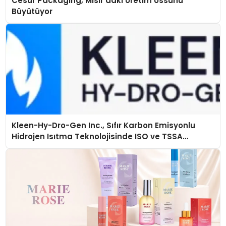
Cesur Packaging, Mısır’daki Üretim Üssünü
Büyütüyor
Kleen-Hy-Dro-Gen Inc., Sıfır Karbon Emisyonlu
Hidrojen Isıtma Teknolojisinde ISO ve TSSA
Düzenleyici Onaylarını Aldı