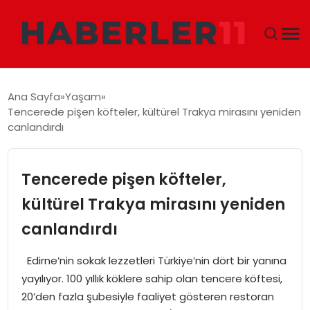
GÜNDEM
Ana Sayfa
Yaşam
Tencerede pişen köfteler, kültürel Trakya mirasını yeniden
DÜNYA
canlandırdı
EKONOMI
Tencerede pişen köfteler,
SIYASET
kültürel Trakya mirasını yeniden
canlandırdı
TEKNOLOJI
Edirne’nin sokak lezzetleri Türkiye’nin dört bir yanına
EĞITIM
yayılıyor. 100 yıllık köklere sahip olan tencere köftesi,
20’den fazla şubesiyle faaliyet gösteren restoran
MAGAZIN