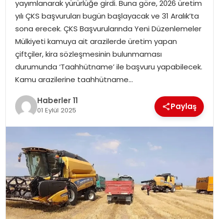
yayımlanarak yürürlüğe girdi. Buna göre, 2026 üretim
yılı ÇKS başvuruları bugün başlayacak ve 31 Aralık’ta
SPOR
sona erecek. ÇKS Başvurularında Yeni Düzenlemeler
Mülkiyeti kamuya ait arazilerde üretim yapan
YAŞAM
çiftçiler, kira sözleşmesinin bulunmaması
durumunda ‘Taahhütname’ ile başvuru yapabilecek.
Kamu arazilerine taahhütname…
Haberler 11
Paylaş
01 Eylül 2025