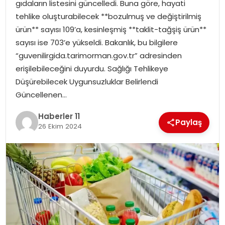
gıdaların listesini güncelledi. Buna göre, hayati
tehlike oluşturabilecek **bozulmuş ve değiştirilmiş
SPOR
ürün** sayısı 109’a, kesinleşmiş **taklit-tağşiş ürün**
sayısı ise 703’e yükseldi. Bakanlık, bu bilgilere
YAŞAM
“guvenilirgida.tarimorman.gov.tr” adresinden
erişilebileceğini duyurdu. Sağlığı Tehlikeye
Düşürebilecek Uygunsuzluklar Belirlendi
Güncellenen…
Haberler 11
Paylaş
26 Ekim 2024