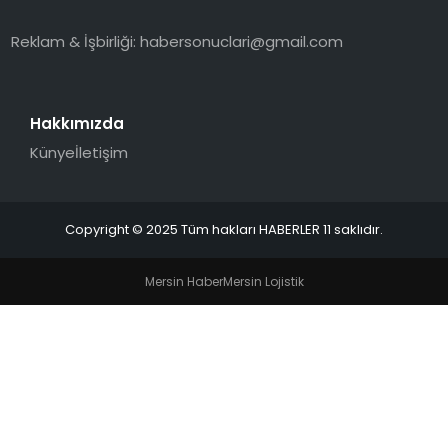
SPOR
Reklam & İşbirliği:
habersonuclari@gmail.com
YAŞAM
Hakkımızda
Künye
İletişim
Copyright © 2025 Tüm hakları HABERLER 11 saklıdır.
Mersin Haber
Mersin Lojistik