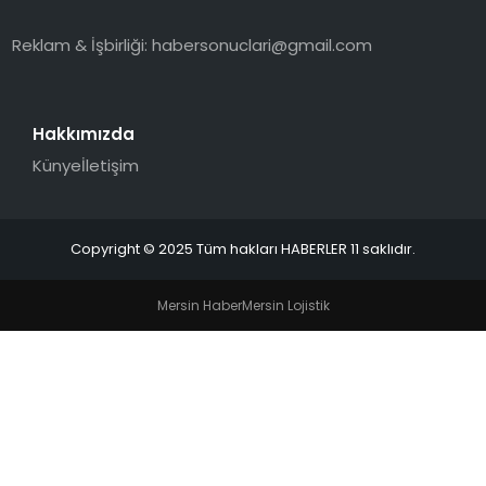
SPOR
Reklam & İşbirliği:
habersonuclari@gmail.com
YAŞAM
Hakkımızda
Künye
İletişim
Copyright © 2025 Tüm hakları HABERLER 11 saklıdır.
Mersin Haber
Mersin Lojistik