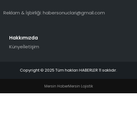
SPOR
Reklam & İşbirliği:
habersonuclari@gmail.com
YAŞAM
Hakkımızda
Künye
İletişim
Copyright © 2025 Tüm hakları HABERLER 11 saklıdır.
Mersin Haber
Mersin Lojistik