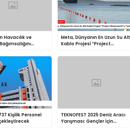
in Havacılık ve
Meta, Dünyanın En Uzun Su Alt
Bağımsızlığını
Kablo Projesi “Project
recek Yarışma
Waterworth”u Tamamladı
37 Kişilik Personel
TEKNOFEST 2025 Deniz Aracı
çekleştirecek
Yarışması: Gençler İçin
Teknoloji Fırsatı