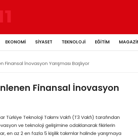
EKONOMI
SIYASET
TEKNOLOJI
EĞITIM
MAGAZI
n Finansal İnovasyon Yarışması Başlıyor
enlenen Finansal İnovasyon
r Türkiye Teknoloji Takımı Vakfı (T3 Vakfı) tarafından
asyon ve teknoloji gelişimine odaklanarak fikirlerin
lar, en az 2 en fazla 5 kişilik takımlar halinde yarışmaya