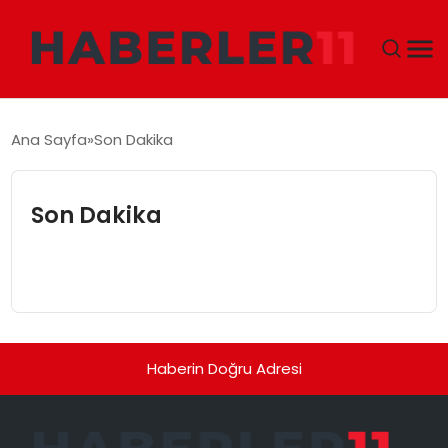
GÜNDEM
Ana Sayfa
Son Dakika
DÜNYA
Son Dakika
EKONOMI
SIYASET
TEKNOLOJI
Haberin Doğru Adresi
EĞITIM
MAGAZIN