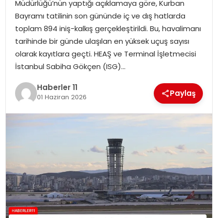
Müdürlüğü’nün yaptığı açıklamaya göre, Kurban
Bayramı tatilinin son gününde iç ve dış hatlarda
SPOR
toplam 894 iniş-kalkış gerçekleştirildi. Bu, havalimanı
tarihinde bir günde ulaşılan en yüksek uçuş sayısı
YAŞAM
olarak kayıtlara geçti. HEAŞ ve Terminal İşletmecisi
İstanbul Sabiha Gökçen (ISG)…
Haberler 11
Paylaş
01 Haziran 2026