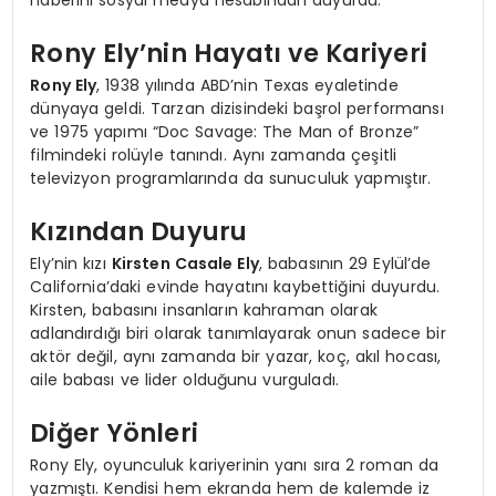
haberini sosyal medya hesabından duyurdu.
Rony Ely’nin Hayatı ve Kariyeri
Rony Ely
, 1938 yılında ABD’nin Texas eyaletinde
dünyaya geldi. Tarzan dizisindeki başrol performansı
ve 1975 yapımı “Doc Savage: The Man of Bronze”
filmindeki rolüyle tanındı. Aynı zamanda çeşitli
televizyon programlarında da sunuculuk yapmıştır.
Kızından Duyuru
Ely’nin kızı
Kirsten Casale Ely
, babasının 29 Eylül’de
California’daki evinde hayatını kaybettiğini duyurdu.
Kirsten, babasını insanların kahraman olarak
adlandırdığı biri olarak tanımlayarak onun sadece bir
aktör değil, aynı zamanda bir yazar, koç, akıl hocası,
aile babası ve lider olduğunu vurguladı.
Diğer Yönleri
Rony Ely, oyunculuk kariyerinin yanı sıra 2 roman da
yazmıştı. Kendisi hem ekranda hem de kalemde iz