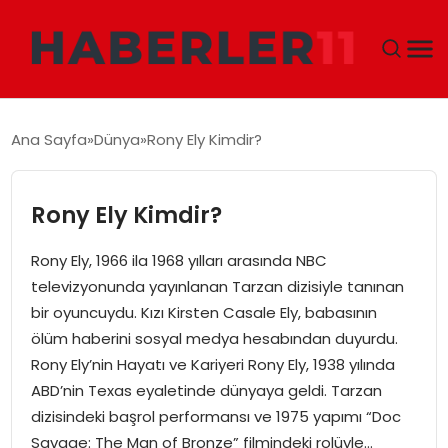
GÜNDEM
Ana Sayfa
Dünya
Rony Ely Kimdir?
DÜNYA
Rony Ely Kimdir?
EKONOMI
Rony Ely, 1966 ila 1968 yılları arasında NBC
SIYASET
televizyonunda yayınlanan Tarzan dizisiyle tanınan
bir oyuncuydu. Kızı Kirsten Casale Ely, babasının
TEKNOLOJI
ölüm haberini sosyal medya hesabından duyurdu.
Rony Ely’nin Hayatı ve Kariyeri Rony Ely, 1938 yılında
EĞITIM
ABD’nin Texas eyaletinde dünyaya geldi. Tarzan
dizisindeki başrol performansı ve 1975 yapımı “Doc
MAGAZIN
Savage: The Man of Bronze” filmindeki rolüyle…