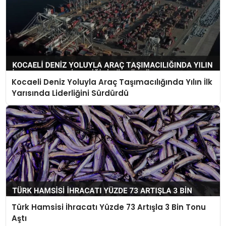
Kocaeli Deniz Yoluyla Araç Taşımacılığında Yılın İlk
Yarısında Liderliğini Sürdürdü
Türk Hamsisi İhracatı Yüzde 73 Artışla 3 Bin Tonu
Aştı