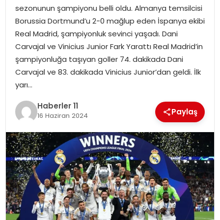
sezonunun şampiyonu belli oldu. Almanya temsilcisi
SPOR
Borussia Dortmund’u 2-0 mağlup eden İspanya ekibi
Real Madrid, şampiyonluk sevinci yaşadı. Dani
YAŞAM
Carvajal ve Vinicius Junior Fark Yarattı Real Madrid’in
şampiyonluğa taşıyan goller 74. dakikada Dani
Carvajal ve 83. dakikada Vinicius Junior’dan geldi. İlk
yarı…
Haberler 11
Paylaş
16 Haziran 2024