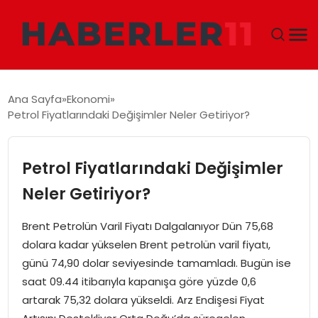
GÜNDEM
Ana Sayfa
Ekonomi
Petrol Fiyatlarındaki Değişimler Neler Getiriyor?
DÜNYA
EKONOMI
Petrol Fiyatlarındaki Değişimler
Neler Getiriyor?
SIYASET
Brent Petrolün Varil Fiyatı Dalgalanıyor Dün 75,68
TEKNOLOJI
dolara kadar yükselen Brent petrolün varil fiyatı,
günü 74,90 dolar seviyesinde tamamladı. Bugün ise
EĞITIM
saat 09.44 itibarıyla kapanışa göre yüzde 0,6
artarak 75,32 dolara yükseldi. Arz Endişesi Fiyat
MAGAZIN