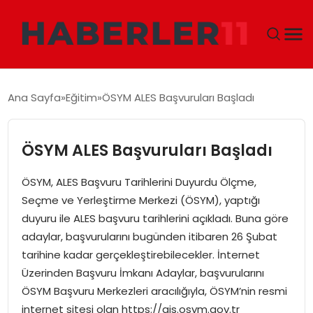
GÜNDEM
Ana Sayfa
Eğitim
ÖSYM ALES Başvuruları Başladı
DÜNYA
ÖSYM ALES Başvuruları Başladı
EKONOMI
ÖSYM, ALES Başvuru Tarihlerini Duyurdu Ölçme,
SIYASET
Seçme ve Yerleştirme Merkezi (ÖSYM), yaptığı
duyuru ile ALES başvuru tarihlerini açıkladı. Buna göre
TEKNOLOJI
adaylar, başvurularını bugünden itibaren 26 Şubat
tarihine kadar gerçekleştirebilecekler. İnternet
EĞITIM
Üzerinden Başvuru İmkanı Adaylar, başvurularını
ÖSYM Başvuru Merkezleri aracılığıyla, ÖSYM’nin resmi
MAGAZIN
internet sitesi olan https://ais.osym.gov.tr