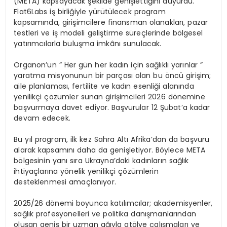
(META) kapsayacak şekilde genişlettiğini duyurdu.
Flat6Labs iş birliğiyle yürütülecek program
kapsamında, girişimcilere finansman olanakları, pazar
testleri ve iş modeli geliştirme süreçlerinde bölgesel
yatırımcılarla buluşma imkânı sunulacak.
Organon’un ” Her gün her kadın için sağlıklı yarınlar ”
yaratma misyonunun bir parçası olan bu öncü girişim;
aile planlaması, fertilite ve kadın esenliği alanında
yenilikçi çözümler sunan girişimcileri 2026 dönemine
başvurmaya davet ediyor. Başvurular 12 Şubat’a kadar
devam edecek.
Bu yıl program, ilk kez Sahra Altı Afrika’dan da başvuru
alarak kapsamını daha da genişletiyor. Böylece META
bölgesinin yanı sıra Ukrayna’daki kadınların sağlık
ihtiyaçlarına yönelik yenilikçi çözümlerin
desteklenmesi amaçlanıyor.
2025/26 dönemi boyunca katılımcılar; akademisyenler,
sağlık profesyonelleri ve politika danışmanlarından
oluşan geniş bir uzman ağıyla atölye çalışmaları ve