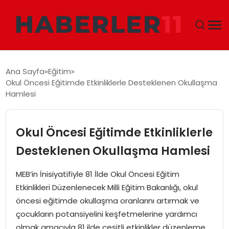
GÜNDEM
Ana Sayfa
Eğitim
Okul Öncesi Eğitimde Etkinliklerle Desteklenen Okullaşma
DÜNYA
Hamlesi
EKONOMI
Okul Öncesi Eğitimde Etkinliklerle
SIYASET
Desteklenen Okullaşma Hamlesi
TEKNOLOJI
MEB’in İnisiyatifiyle 81 İlde Okul Öncesi Eğitim
Etkinlikleri Düzenlenecek Milli Eğitim Bakanlığı, okul
EĞITIM
öncesi eğitimde okullaşma oranlarını artırmak ve
çocukların potansiyelini keşfetmelerine yardımcı
MAGAZIN
olmak amacıyla 81 ilde çeşitli etkinlikler düzenleme