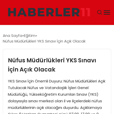
GÜNDEM
Ana Sayfa
Eğitim
Nüfus Müdürlükleri YKS Sınavı İçin Açık Olacak
DÜNYA
EKONOMI
Nüfus Müdürlükleri YKS Sınavı
İçin Açık Olacak
SIYASET
YKS Sınavı İçin Önemli Duyuru: Nüfus Müdürlükleri Açık
TEKNOLOJI
Tutulacak Nüfus ve Vatandaşlık İşleri Genel
Müdürlüğü, Yükseköğretim Kurumları Sınavı (YKS)
EĞITIM
dolayısıyla sınav merkezi olan il ve ilçelerdeki nüfus
müdürlüklerinin açık olacağını duyurdu. Açıklamaya
MAGAZIN