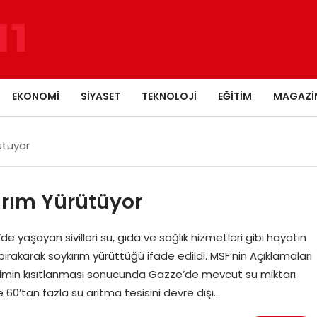
EKONOMI
SIYASET
TEKNOLOJI
EĞITIM
MAGAZI
ütüyor
kırım Yürütüyor
de yaşayan sivilleri su, gıda ve sağlık hizmetleri gibi hayatın
rakarak soykırım yürüttüğü ifade edildi. MSF’nin Açıklamaları
rişimin kısıtlanması sonucunda Gazze’de mevcut su miktarı
 60’tan fazla su arıtma tesisini devre dışı…