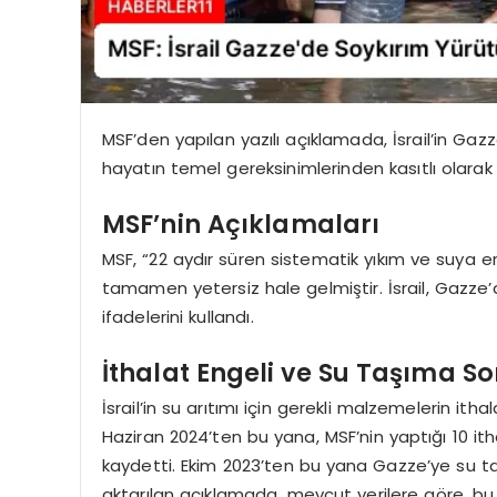
MSF’den yapılan yazılı açıklamada, İsrail’in Gazze
hayatın temel gereksinimlerinden kasıtlı olarak
MSF’nin Açıklamaları
MSF, “22 aydır süren sistematik yıkım ve suya 
tamamen yetersiz hale gelmiştir. İsrail, Gazze’de
ifadelerini kullandı.
İthalat Engeli ve Su Taşıma S
İsrail’in su arıtımı için gerekli malzemelerin ith
Haziran 2024’ten bu yana, MSF’nin yaptığı 10 ith
kaydetti. Ekim 2023’ten bu yana Gazze’ye su ta
aktarılan açıklamada, mevcut verilere göre, bu