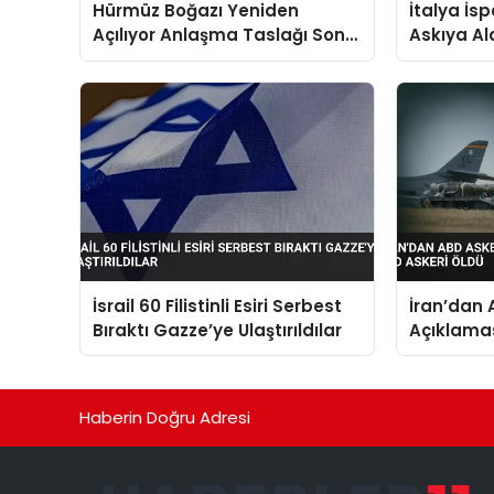
Hürmüz Boğazı Yeniden
İtalya İs
Açılıyor Anlaşma Taslağı Son
Askıya Al
Halini Aldı
Göçmen Ak
İsrail 60 Filistinli Esiri Serbest
İran’dan 
Bıraktı Gazze’ye Ulaştırıldılar
Açıklamas
Askeri Öl
Haberin Doğru Adresi