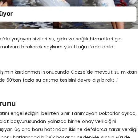
’de yaşayan sivilleri su, gıda ve sağlık hizmetleri gibi
 mahrum bırakarak soykırım yürüttüğü ifade edildi.
erişimin kısıtlanması sonucunda Gazze’de mevcut su miktarı
 60’tan fazla su arıtma tesisini devre dışı bıraktı.”
orunu
alatını engellediğini belirten Sınır Tanımayan Doktorlar ayrıca,
alat başvurusundan yalnızca birine onay verildiğini
şıyan üç ana boru hattından ikisine defalarca zarar verdiği
 boru hatlarındaki büyük hasarlar nedeniyle suyun yüzde