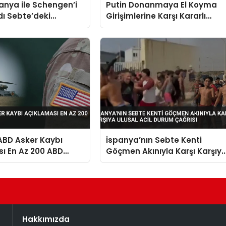
panya ile Schengen’i
Putin Donanmaya El Koyma
dı Sebte’deki
Girişimlerine Karşı Kararlı
ını Etkisi
Mücadele Emri Verdi
ABD Asker Kaybı
İspanya’nın Sebte Kenti
ı En Az 200 ABD
Göçmen Akınıyla Karşı Karşıy
dü
Ulusal Acil Durum Çağrısı
Hakkımızda