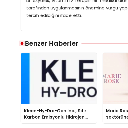
Dr. Akyürek, Vitamin IV Terapisi’nin medikal al
tarafından uygulanmasının önemine vurgu yapa
tercih edildiğini ifade etti.
Benzer Haberler
Kleen-Hy-Dro-Gen Inc., Sıfır
Marie Ro
Karbon Emisyonlu Hidrojen
sektörüne
Isıtma Teknolojisinde ISO ve