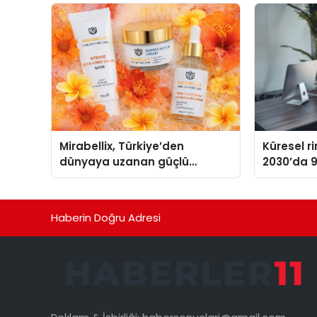
TSSA Düzenleyici Onaylarını
Aldı
Mirabellix, Türkiye’den
Küresel r
dünyaya uzanan güçlü
2030’da 9
büyümesini sürdürüyor
ulaşması 
Haberin Doğru Adresi