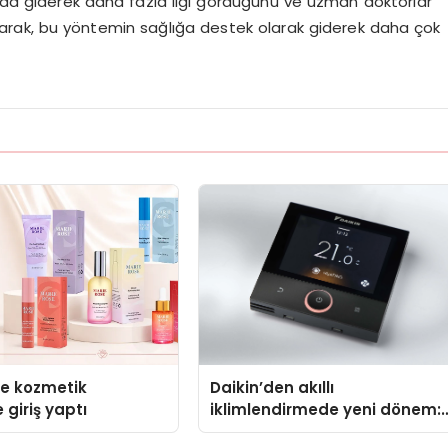
anda giderek daha fazla ilgi gördüğünü ve uzman doktorlar
rak, bu yöntemin sağlığa destek olarak giderek daha çok
se kozmetik
Daikin’den akıllı
 giriş yaptı
iklimlendirmede yeni dönem:
Madoka Plus Türkiye’de