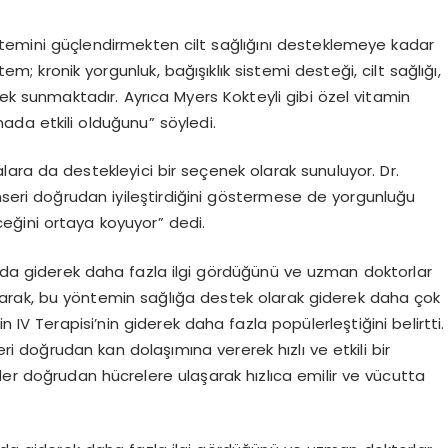
 sistemini güçlendirmekten cilt sağlığını desteklemeye kadar
tem; kronik yorgunluk, bağışıklık sistemi desteği, cilt sağlığı,
stek sunmaktadır. Ayrıca Myers Kokteyli gibi özel vitamin
tmada etkili olduğunu” söyledi.
lara da destekleyici bir seçenek olarak sunuluyor. Dr.
nseri doğrudan iyileştirdiğini göstermese de yorgunluğu
ceğini ortaya koyuyor” dedi.
anda giderek daha fazla ilgi gördüğünü ve uzman doktorlar
rak, bu yöntemin sağlığa destek olarak giderek daha çok
in IV Terapisi’nin giderek daha fazla popülerleştiğini belirtti.
 doğrudan kan dolaşımına vererek hızlı ve etkili bir
ler doğrudan hücrelere ulaşarak hızlıca emilir ve vücutta