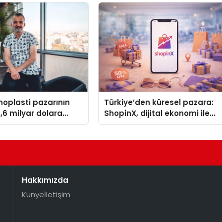
inoplasti pazarının
Türkiye’den küresel pazara:
,6 milyar dolara
ShopinX, dijital ekonomi ile
bekleniyor
gerçek dünya alışverişini bir
araya getirmeyi hedefliyor
Hakkımızda
Künye
İletişim