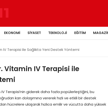
EKONOMI
SIYASET
TEKNOLOJI
EĞITIM
MAGAZI
in IV Terapisi ile Sağlıkta Yeni Destek Yöntemi
 Vitamin IV Terapisi ile
ntemi
IV Terapisi’nin giderek daha fazla popülerleştiğini, bu
rudan kan dolaşımına vererek hızlı ve etkili bir destek
udan hücrelere ulaşarak hızlıca emilir ve vücutta daha yüksek