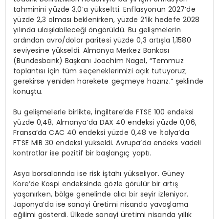
tahminini yüzde 3,0’a yükseltti. Enflasyonun 2027’de
yüzde 2,3 olması beklenirken, yüzde 2’lik hedefe 2028
yılında ulaşılabileceği öngörüldü. Bu gelişmelerin
ardından avro/dolar paritesi yüzde 0,3 artışla 1,1580
seviyesine yükseldi. Almanya Merkez Bankası
(Bundesbank) Başkanı Joachim Nagel, “Temmuz
toplantısı için tüm seçeneklerimizi açık tutuyoruz;
gerekirse yeniden harekete geçmeye hazırız.” şeklinde
konuştu.
Bu gelişmelerle birlikte, İngiltere’de FTSE 100 endeksi
yüzde 0,48, Almanya’da DAX 40 endeksi yüzde 0,06,
Fransa’da CAC 40 endeksi yüzde 0,48 ve İtalya’da
FTSE MIB 30 endeksi yükseldi. Avrupa’da endeks vadeli
kontratlar ise pozitif bir başlangıç yaptı.
Asya borsalarında ise risk iştahı yükseliyor. Güney
Kore’de Kospi endeksinde gözle görülür bir artış
yaşanırken, bölge genelinde alıcı bir seyir izleniyor.
Japonya’da ise sanayi üretimi nisanda yavaşlama
eğilimi gösterdi. Ülkede sanayi üretimi nisanda yıllık