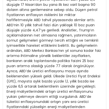
düşüşle 17 Nisan’dan bu yana ilk kez varil başına 90
doların altına gerilemesine sebep oldu. Düşen petrol
fiyatlarının enflasyon risklerini bir miktar
hafifletmesiyle ABD tahvil piyasasında alımlar arttı.
ABD’nin 10 yıllık tahvil faizi dün yaklaşık 10 baz puan
düşüşle yüzde 4,47’ye geriledi. Analistler, Trump’ın
açıklamalarının net olmasına rağmen, yatırımcıların
somut gelişmeleri görmeyi tercih ettiğini ve temkinli
iyimserlikle hareket ettiklerini belirtti. Bu gelişmelerin
ardından, ABD Merkez Bankası’nın yıl sonuna kadar faiz
artırma ihtimaline yönelik beklentiler zayıflarken,
bankanın aralık toplantısında politika faizini 25 baz
puan artırma olasılığı yüzde 77 olarak öngörülüyor.
Ayrıca, ABD’de üretici enflasyonu mayıs ayında
beklenenden yüksek geldi. Ülkede Üretici Fiyat Endeksi
(ÜFE), mayısta aylık bazda yüzde 1,1, yıllık bazda ise
yüzde 6,5 artarak beklentilerin üzerinde gerçekleşti.
Enerji maliyetlerindeki artışın üretici enflasyonunu
yukarı çekmeye devam ettiği vurgulandı. ABD’de
tüketici enflasyonundaki artışın yanı sıra üretici
fiyatlarındaki yükselişin enerji maliyetlerinden