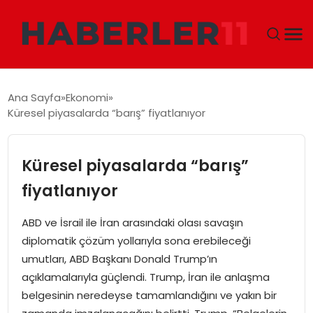
GÜNDEM
Ana Sayfa
Ekonomi
Küresel piyasalarda “barış” fiyatlanıyor
DÜNYA
EKONOMI
Küresel piyasalarda “barış”
fiyatlanıyor
SIYASET
ABD ve İsrail ile İran arasındaki olası savaşın
TEKNOLOJI
diplomatik çözüm yollarıyla sona erebileceği
umutları, ABD Başkanı Donald Trump’ın
EĞITIM
açıklamalarıyla güçlendi. Trump, İran ile anlaşma
belgesinin neredeyse tamamlandığını ve yakın bir
MAGAZIN