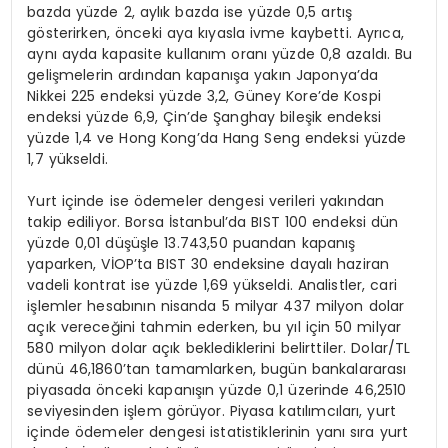
bazda yüzde 2, aylık bazda ise yüzde 0,5 artış
gösterirken, önceki aya kıyasla ivme kaybetti. Ayrıca,
aynı ayda kapasite kullanım oranı yüzde 0,8 azaldı. Bu
gelişmelerin ardından kapanışa yakın Japonya’da
Nikkei 225 endeksi yüzde 3,2, Güney Kore’de Kospi
endeksi yüzde 6,9, Çin’de Şanghay bileşik endeksi
yüzde 1,4 ve Hong Kong’da Hang Seng endeksi yüzde
1,7 yükseldi.
Yurt içinde ise ödemeler dengesi verileri yakından
takip ediliyor. Borsa İstanbul’da BIST 100 endeksi dün
yüzde 0,01 düşüşle 13.743,50 puandan kapanış
yaparken, VİOP’ta BIST 30 endeksine dayalı haziran
vadeli kontrat ise yüzde 1,69 yükseldi. Analistler, cari
işlemler hesabının nisanda 5 milyar 437 milyon dolar
açık vereceğini tahmin ederken, bu yıl için 50 milyar
580 milyon dolar açık beklediklerini belirttiler. Dolar/TL
dünü 46,1860’tan tamamlarken, bugün bankalararası
piyasada önceki kapanışın yüzde 0,1 üzerinde 46,2510
seviyesinden işlem görüyor. Piyasa katılımcıları, yurt
içinde ödemeler dengesi istatistiklerinin yanı sıra yurt