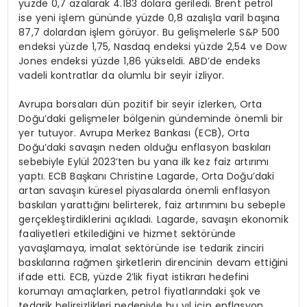
yüzde 0,7 azalarak 4.183 dolara geriledi. Brent petrol
ise yeni işlem gününde yüzde 0,8 azalışla varil başına
87,7 dolardan işlem görüyor. Bu gelişmelerle S&P 500
endeksi yüzde 1,75, Nasdaq endeksi yüzde 2,54 ve Dow
Jones endeksi yüzde 1,86 yükseldi. ABD’de endeks
vadeli kontratlar da olumlu bir seyir izliyor.
Avrupa borsaları dün pozitif bir seyir izlerken, Orta
Doğu’daki gelişmeler bölgenin gündeminde önemli bir
yer tutuyor. Avrupa Merkez Bankası (ECB), Orta
Doğu’daki savaşın neden olduğu enflasyon baskıları
sebebiyle Eylül 2023’ten bu yana ilk kez faiz artırımı
yaptı. ECB Başkanı Christine Lagarde, Orta Doğu’daki
artan savaşın küresel piyasalarda önemli enflasyon
baskıları yarattığını belirterek, faiz artırımını bu sebeple
gerçekleştirdiklerini açıkladı. Lagarde, savaşın ekonomik
faaliyetleri etkilediğini ve hizmet sektöründe
yavaşlamaya, imalat sektöründe ise tedarik zinciri
baskılarına rağmen şirketlerin direncinin devam ettiğini
ifade etti. ECB, yüzde 2’lik fiyat istikrarı hedefini
korumayı amaçlarken, petrol fiyatlarındaki şok ve
tedarik belirsizlikleri nedeniyle bu yıl için enflasyon