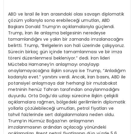
ABD ve İsrail ile İran arasındaki olası savaşın diplomatik
çözüm yollarıyla sona erebileceği umutları, ABD
Başkanı Donald Trump’ın açıklamalarıyla güçlendi.
Trump, İran ile anlaşma belgesinin neredeyse
tamamlandığını ve yakın bir zamanda imzalanacağını
belirtti. Trump, “Belgelerin son hali üzerinde çalışıyoruz.
Sürecin birkaç gün içinde tamamlanması ve bir imza
töreni düzenlenmesi bekleniyor.” dedi. İran lideri
Mücteba Hamaney’in anlaşmayı onaylayıp
onaylamayacağına ilişkin soruya ise Trump, “Anladığım
kadarıyla evet.” yanıtını verdi. Ancak, İran basını, ABD ile
potansiyel anlaşmaya dair herhangi bir mutabakat
metninin henüz Tahran tarafından onaylanmadığını
duyurdu. Orta Doğu’da uzlaşı sürecine ilişkin çelişkili
açıklamalara rağmen, bölgedeki gerilimlerin diplomatik
yollarla çözülebileceği umutları, petrol fiyatları ve
tahvil faizlerinde sert dalgalanmalara neden oldu.
Trump’ın Hürmüz Boğazı’nın anlaşmanın
imzalanmasının ardından açılacağı yönündeki
açıklamaları, Brent petrol fiyatlarının dün yüzde 5,6