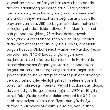
kaynaklandığı ve enflasyon baskısının kısa vadede
devam edebileceğine işaret edildi. Öte yandan,
işletmelerde yaygınlaşan yapay zekanın, verimliliği
artırarak maliyetleri azaltabileceği düşünülüyor. Bu
olayların yanı sıra, ABD’de büyük şirketlerin halka arz
süreçleri yakından takip ediliyor. Elon Musk’ın sahibi
olduğu SpaceX şirketi, 75 milyar dolar kaynak
toplayarak küresel finans tarihinin en büyük halka
arzını gerçekleştireceğini duyurdu. Şirket, hisselerin
bugün Nasdaq Global Select Market ve Nasdaq Texas
borsalarında “SPCX” koduyla işlem görmeye
başlamasını ve halka arz işlemlerinin 15 Haziran’da
tamamlanmasını öngörüyor. Analistler, SpaceX’in
başarılı bir halka arz gerçekleştirmesinin diğer teknoloji
şirketlerinin de halka arz planlarını teşvik edebileceğini
ve uzay teknolojileriyle ilgili şirket hisselerine yönelik
talebi artırabileceğini belirtti. Petrol fiyatlarındaki düşüş
devam ediyor. Bu gelişmeler ışığında ABD’nin 10 yıllık
tahvil faizi yüzde 4,46’da, dolar endeksi ise 99,7’de
sabit seyrediyor. Altının ons fiyatı dün yüzde 3,4
artarak 4.211 dolara yükselmiş olsa da, yeni günde