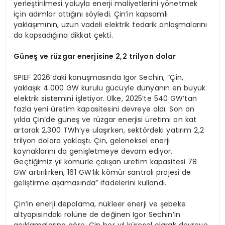
yerleştirilmesi yoluyla enerji maliyetlerini yönetmek
için adımlar attığını söyledi. Çin’in kapsamlı
yaklaşımının, uzun vadeli elektrik tedarik anlaşmalarını
da kapsadığına dikkat çekti.
Güneş ve rüzgar enerjisine 2,2 trilyon dolar
SPIEF 2026’daki konuşmasında Igor Sechin, “Çin,
yaklaşık 4.000 GW kurulu gücüyle dünyanın en büyük
elektrik sistemini işletiyor. Ülke, 2025’te 540 GW’tan
fazla yeni üretim kapasitesini devreye aldı. Son on
yılda Çin’de güneş ve rüzgar enerjisi üretimi on kat
artarak 2.300 TWh’ye ulaşırken, sektördeki yatırım 2,2
trilyon dolara yaklaştı. Çin, geleneksel enerji
kaynaklarını da genişletmeye devam ediyor.
Geçtiğimiz yıl kömürle çalışan üretim kapasitesi 78
GW artırılırken, 161 GW’lık kömür santralı projesi de
geliştirme aşamasında” ifadelerini kullandı.
Çin’in enerji depolama, nükleer enerji ve şebeke
altyapısındaki rolüne de değinen Igor Sechin’in
açıklamalarına göre, Çin her yıl küresel olarak devreye