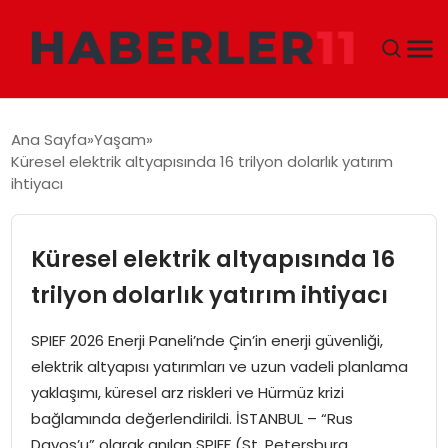
GÜNDEM
Ana Sayfa
Yaşam
Küresel elektrik altyapısında 16 trilyon dolarlık yatırım
DÜNYA
ihtiyacı
EKONOMI
Küresel elektrik altyapısında 16
SIYASET
trilyon dolarlık yatırım ihtiyacı
TEKNOLOJI
SPIEF 2026 Enerji Paneli’nde Çin’in enerji güvenliği,
elektrik altyapısı yatırımları ve uzun vadeli planlama
EĞITIM
yaklaşımı, küresel arz riskleri ve Hürmüz krizi
bağlamında değerlendirildi. İSTANBUL – “Rus
MAGAZIN
Davos’u” olarak anılan SPIEF (St. Petersburg