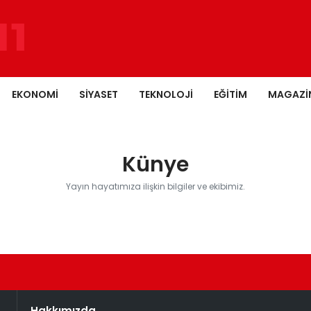
EKONOMI
SIYASET
TEKNOLOJI
EĞITIM
MAGAZI
Künye
Yayın hayatımıza ilişkin bilgiler ve ekibimiz.
Hakkımızda