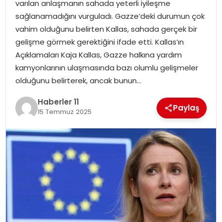
varılan anlaşmanın sahada yeterli iyileşme
sağlanamadığını vurguladı. Gazze’deki durumun çok
SPOR
vahim olduğunu belirten Kallas, sahada gerçek bir
gelişme görmek gerektiğini ifade etti. Kallas’ın
YAŞAM
Açıklamaları Kaja Kallas, Gazze halkına yardım
kamyonlarının ulaşmasında bazı olumlu gelişmeler
olduğunu belirterek, ancak bunun…
Haberler 11
Paylaş
15 Temmuz 2025