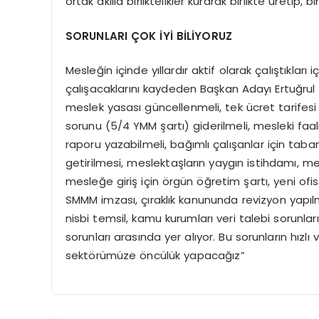
ortak akılla birliktelikler kurarak birlikte üretip, 
SORUNLARI ÇOK İYİ BİLİYORUZ
Mesleğin içinde yıllardır aktif olarak çalıştıkları 
çalışacaklarını kaydeden Başkan Adayı Ertuğrul D
meslek yasası güncellenmeli, tek ücret tarifes
sorunu (5/4 YMM şartı) giderilmeli, mesleki faal
raporu yazabilmeli, bağımlı çalışanlar için taba
getirilmesi, meslektaşların yaygın istihdamı, me
mesleğe giriş için örgün öğretim şartı, yeni o
SMMM imzası, çıraklık kanununda revizyon yapıl
nisbi temsil, kamu kurumları veri talebi sorunla
sorunları arasında yer alıyor. Bu sorunların hız
sektörümüze öncülük yapacağız”