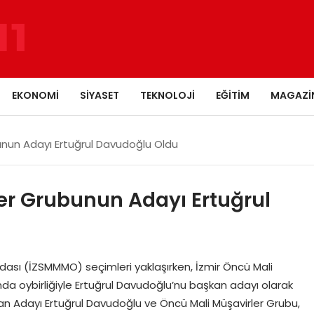
EKONOMI
SIYASET
TEKNOLOJI
EĞITIM
MAGAZI
unun Adayı Ertuğrul Davudoğlu Oldu
er Grubunun Adayı Ertuğrul
ası (İZSMMMO) seçimleri yaklaşırken, İzmir Öncü Mali
ında oybirliğiyle Ertuğrul Davudoğlu’nu başkan adayı olarak
an Adayı Ertuğrul Davudoğlu ve Öncü Mali Müşavirler Grubu,