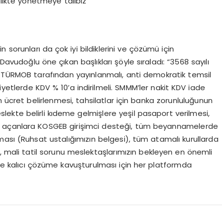
birlikte yönetmeye talibiz”
için sorunları da çok iyi bildiklerini ve çözümü için
avudoğlu öne çıkan başlıkları şöyle sıraladı: “3568 sayılı
i TÜRMOB tarafından yayınlanmalı, anti demokratik temsil
iyetlerde KDV % 10’a indirilmeli. SMMM’ler nakit KDV iade
n ücret belirlenmesi, tahsilatlar için banka zorunluluğunun
slekte belirli kıdeme gelmişlere yeşil pasaport verilmesi,
fis açanlara KOSGEB girişimci desteği, tüm beyannamelerde
ması (Ruhsat ustalığımızın belgesi), tüm atamalı kurullarda
rı, mali tatil sorunu meslektaşlarımızın bekleyen en önemli
lı ve kalıcı çözüme kavuşturulması için her platformda