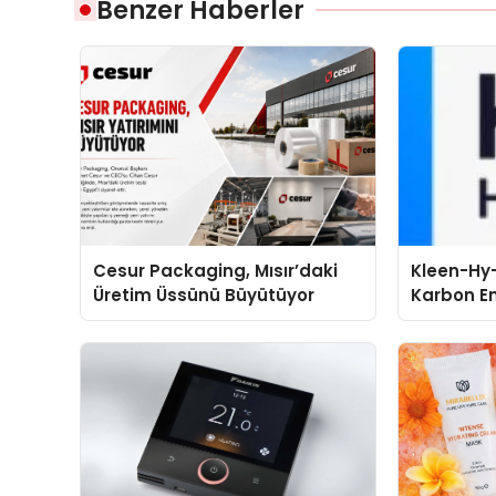
Benzer Haberler
Cesur Packaging, Mısır’daki
Kleen-Hy-
Üretim Üssünü Büyütüyor
Karbon Em
Isıtma Te
TSSA Düze
Aldı