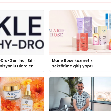
Dro-Gen Inc., Sıfır
Marie Rose kozmetik
isyonlu Hidrojen
sektörüne giriş yaptı
knolojisinde ISO ve
nleyici Onaylarını