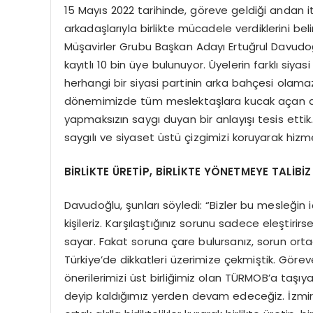
15 Mayıs 2022 tarihinde, göreve geldiği andan
arkadaşlarıyla birlikte mücadele verdiklerini b
Müşavirler Grubu Başkan Adayı Ertuğrul Davudo
kayıtlı 10 bin üye bulunuyor. Üyelerin farklı si
herhangi bir siyasi partinin arka bahçesi olam
dönemimizde tüm meslektaşlara kucak açan din,
yapmaksızın saygı duyan bir anlayışı tesis etti
saygılı ve siyaset üstü çizgimizi koruyarak hizm
BİRLİKTE ÜRETİP, BİRLİKTE YÖNETMEYE TALİBİZ
Davudoğlu, şunları söyledi: “Bizler bu mesleğin 
kişileriz. Karşılaştığınız sorunu sadece eleştirir
sayar. Fakat soruna çare bulursanız, sorun ortad
Türkiye’de dikkatleri üzerimize çekmiştik. Görev
önerilerimizi üst birliğimiz olan TÜRMOB’a taşıya
deyip kaldığımız yerden devam edeceğiz. İzmir Ön