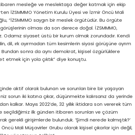
 itibaren mesleğe ve meslektaşa değer katmak için ekip
elirten İZSMMMO Yönetim Kurulu Üyesi ve İzmir Öncü Mali
ğlu, “İZSMMMO saygın bir meslek örgütüdür. Bu örgüte
yasi görüşlerinin olması da son derece doğal. İZSMMMO,
az. Odamız siyaset üstü bir kurum olmak zorundadır. Kendi
 dil, ırk ayırmadan tüm kesimlerin siyasi görüşüne ayrım
k. Bundan sonra da aynı demokrat, kişisel özgürlüklere
et etmek için yola çıktık” diye konuştu.
içinde aktif olarak bulunan ve sorunları bire bir yaşayan
seniz sorun iki katına çıkar, düşünmekte kalırsanız da yerinde
an kalkar. Mayıs 2022’de, 32 yıllık iktidara son vererek tüm
e seçildiğimiz ilk günden itibaren sorunları ve çözüm
rak gerekli girişimlerde bulunduk. ‘Şimdi nerede kalmıştık?’
cü Mali Müşavirler Grubu olarak kişisel çıkarlar için değil,