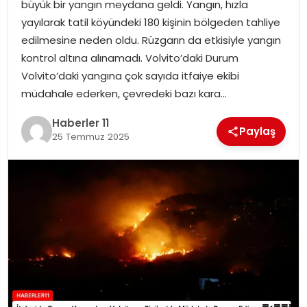
büyük bir yangın meydana geldi. Yangın, hızla
yayılarak tatil köyündeki 180 kişinin bölgeden tahliye
SPOR
edilmesine neden oldu. Rüzgarın da etkisiyle yangın
kontrol altına alınamadı. Volvito’daki Durum
YAŞAM
Volvito’daki yangına çok sayıda itfaiye ekibi
müdahale ederken, çevredeki bazı kara…
Haberler 11
Paylaş
25 Temmuz 2025