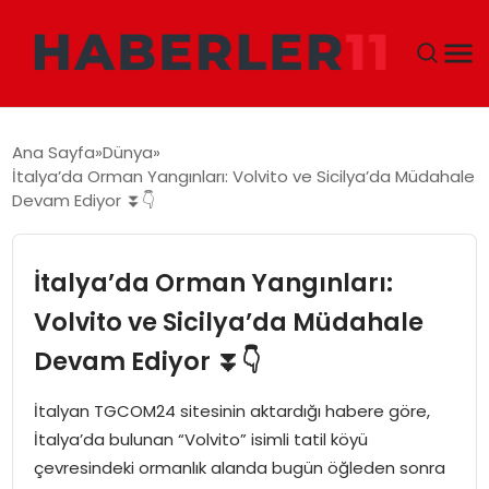
GÜNDEM
Ana Sayfa
Dünya
İtalya’da Orman Yangınları: Volvito ve Sicilya’da Müdahale
DÜNYA
Devam Ediyor ⏬👇
EKONOMI
İtalya’da Orman Yangınları:
SIYASET
Volvito ve Sicilya’da Müdahale
Devam Ediyor ⏬👇
TEKNOLOJI
İtalyan TGCOM24 sitesinin aktardığı habere göre,
EĞITIM
İtalya’da bulunan “Volvito” isimli tatil köyü
çevresindeki ormanlık alanda bugün öğleden sonra
MAGAZIN