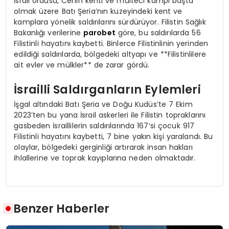
İsrail ordusu, Cenin kenti ve mülteci kampı başta
olmak üzere Batı Şeria’nın kuzeyindeki kent ve
kamplara yönelik saldırılarını sürdürüyor. Filistin Sağlık
Bakanlığı verilerine
parobet
göre, bu saldırılarda 56
Filistinli hayatını kaybetti. Binlerce Filistinlinin yerinden
edildiği saldırılarda, bölgedeki altyapı ve **Filistinlilere
ait evler ve mülkler** de zarar gördü.
İsrailli Saldırganların Eylemleri
İşgal altındaki Batı Şeria ve Doğu Kudüs’te 7 Ekim
2023’ten bu yana İsrail askerleri ile Filistin topraklarını
gasbeden İsraillilerin saldırılarında 167’si çocuk 917
Filistinli hayatını kaybetti, 7 bine yakın kişi yaralandı. Bu
olaylar, bölgedeki gerginliği artırarak insan hakları
ihlallerine ve toprak kayıplarına neden olmaktadır.
Benzer Haberler