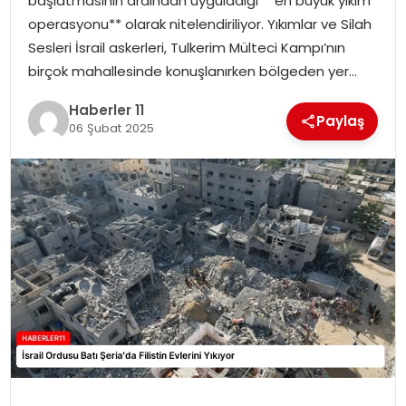
başlatmasının ardından uyguladığı **en büyük yıkım
operasyonu** olarak nitelendiriliyor. Yıkımlar ve Silah
SPOR
Sesleri İsrail askerleri, Tulkerim Mülteci Kampı’nın
birçok mahallesinde konuşlanırken bölgeden yer…
YAŞAM
Haberler 11
Paylaş
06 Şubat 2025