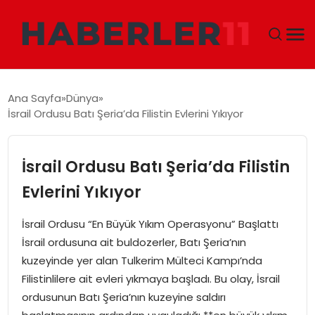
GÜNDEM
Ana Sayfa
Dünya
İsrail Ordusu Batı Şeria’da Filistin Evlerini Yıkıyor
DÜNYA
EKONOMI
İsrail Ordusu Batı Şeria’da Filistin
Evlerini Yıkıyor
SIYASET
İsrail Ordusu “En Büyük Yıkım Operasyonu” Başlattı
TEKNOLOJI
İsrail ordusuna ait buldozerler, Batı Şeria’nın
kuzeyinde yer alan Tulkerim Mülteci Kampı’nda
EĞITIM
Filistinlilere ait evleri yıkmaya başladı. Bu olay, İsrail
ordusunun Batı Şeria’nın kuzeyine saldırı
MAGAZIN