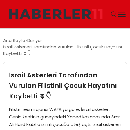
GÜNDEM
Ana Sayfa
Dünya
İsrail Askerleri Tarafından Vurulan Filistinli Çocuk Hayatını
DÜNYA
Kaybetti ⏬👇
EKONOMI
İsrail Askerleri Tarafından
SIYASET
Vurulan Filistinli Çocuk Hayatını
Kaybetti ⏬👇
TEKNOLOJI
Filistin resmi ajansı WAFA’ya göre, İsrail askerleri,
EĞITIM
Cenin kentinin güneyindeki Yabed kasabasında Amr
Ali Halid Kabha isimli çocuğa ateş açtı. İsrail askerleri
MAGAZIN