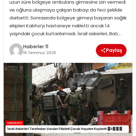
uzun süre bölgeye ambulans girmesine izin vermedi
ve oğluna ulaşmaya çalışan babayı da feci şekilde
SPOR
darbetti. Sonrasında bölgeye girmeyi başaran sağlık
ekipleri Kabha’yı hastaneye nakletti ancak 14
YAŞAM
yaşındaki çocuk kurtarılamadı. İsrail askerleri, Batı…
Haberler 11
Paylaş
19 Temmuz 2025