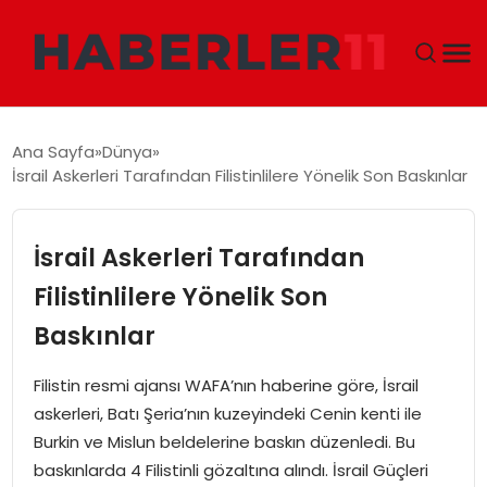
GÜNDEM
Ana Sayfa
Dünya
İsrail Askerleri Tarafından Filistinlilere Yönelik Son Baskınlar
DÜNYA
EKONOMI
İsrail Askerleri Tarafından
Filistinlilere Yönelik Son
SIYASET
Baskınlar
TEKNOLOJI
Filistin resmi ajansı WAFA’nın haberine göre, İsrail
askerleri, Batı Şeria’nın kuzeyindeki Cenin kenti ile
EĞITIM
Burkin ve Mislun beldelerine baskın düzenledi. Bu
baskınlarda 4 Filistinli gözaltına alındı. İsrail Güçleri
MAGAZIN