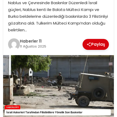
Nablus ve Çevresinde Baskınlar Düzenledi İsrail
güçleri, Nablus kenti ile Balata Mülteci Kampı ve
SPOR
Burka beldelerine düzenlediği baskınlarda 3 Filistinliyi
gözaltına aldı. Tulkerim Mülteci Kampı’ndan olduğu
YAŞAM
belirtilen…
Haberler 11
Paylaş
11 Ağustos 2025