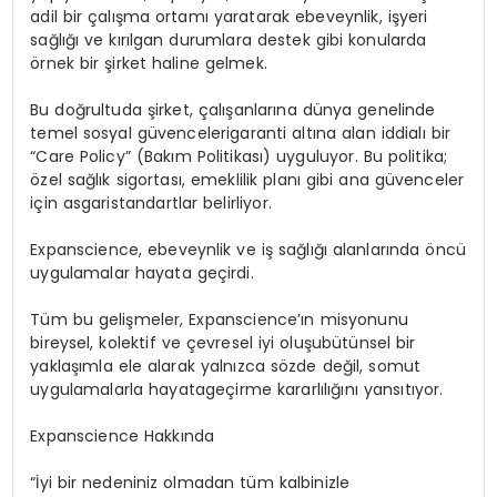
adil
bir
çalışma
ortamı
yaratarak
ebeveynlik
,
işyeri
sağlığı
ve
kırılgan
durumlara
destek
gibi
konularda
örnek
bir
şirket
haline
gelmek
.
Bu
doğrultuda
şirket
,
çalışanlarına
dünya
genelinde
temel
sosyal
güvenceleri
garanti
altına
alan
iddialı
bir
“Care Policy” (
Bakım
Politikası
)
uyguluyor
. Bu
politika
;
özel
sağlık
sigortası
,
emeklilik
planı
gibi
ana
güvenceler
için
asgari
standartlar
belirliyor
.
Expanscience,
ebeveynlik
ve
iş
sağlığı
alanlarında
öncü
uygulamalar
hayata
geçirdi
.
Tüm
bu
gelişmeler
,
Expanscience’ın
misyonunu
bireysel
,
kolektif
ve
çevresel
iyi
oluşu
bütünsel
bir
yaklaşımla
ele
alarak
yalnızca
sözde
değil
,
somut
uygulamalarla
hayata
geçirme
kararlılığını
yansıtıyor
.
Expanscience
Hakkında
“İyi
bir
nedeniniz
olmadan
tüm
kalbinizle