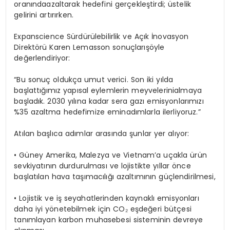
oranında
azaltarak
hedefini
gerçekleştirdi
;
üstelik
gelirini
artırırken
.
Expanscience Sürdürülebilirlik ve Açık İnovasyon
Direktörü
Karen Lemasson
sonuçlarışöyle
değerlendiriyor:
“
Bu
sonuç
oldukça
umut
verici
. Son
iki
yılda
başlattığımız
yapısal
eylemlerin
meyvelerini
almaya
başladık
.
2030
yılına
kadar
sera
gazı
emisyonlarımızı
%35
azaltma
hedefimize
emin
adımlarla
ilerliyoruz
.”
Atılan
başlıca
adımlar
arasında
şunlar
yer
alıyor
:
• Güney
Amerika
,
Malezya
ve
Vietnam’a
uçakla
ürün
sevkiyatının
durdurulması
ve
lojistikte
yıllar
önce
başlatılan
hava
taşımacılığı
azaltımının
güçlendirilmesi
,
• Lojistik ve
iş
seyahatlerinden
kaynaklı
emisyonları
daha
iyi
yönetebilmek
için
CO₂
eşdeğeri
bütçesi
tanımlayan
karbon
muhasebesi
sisteminin
devreye