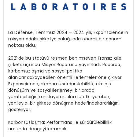
La Défense,
Temmuz
2024 – 2024
yılı
,
Expanscience’ın
misyon
odaklı
şirket
yolculuğunda
önemli
bir
dönüm
noktası
oldu
.
2021’de
bu
statüyü
resmen
benimseyen
Fransız
aile
şirketi
,
üçüncü
Misyon
Raporunu
yayımladı
.
Raporda
,
karbonsuzlaşma
ve
sosyal
politika
alanlarında
kaydedilen
önemli
ilerlemeler
öne
çıkıyor
.
Expanscience,
ekonomik
sürdürülebilirlik
,
ekolojik
dönüşüm
ve
sosyal
ilerlemeyi
bir
arada
yürütebildiğini
kanıtlayarak
olumlu
etki
yaratan
,
yenileyici
bir
şirkete
dönüşme
hedefinde
kararlılığını
gösteriyor
.
Karbonsuzlaşma
:
Performans
ile
sürdürülebilirlik
arasında
dengeyi
korumak