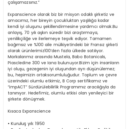
çalışamazsınız
.”
Expanscience
olarak
biz
bir
misyon
odaklı
şirketiz
ve
amacımız
, her
bireyin
çocukluktan
yaşlılığa
kadar
kendi
iyi
oluşunu
şekillendirmesine
yardımcı
olmak.Bu
anlayış
, 70
yılı
aşkın
süredir
bizi
araştırmaya
,
yenilikçiliğe
ve
ilerlemeye
teşvik
ediyor
.
Tamamen
bağımsız
ve %100
aile
mülkiyetindeki
bir
Fransız
şirketi
olarak
ürünlerimiz
100’den
fazla
ülkede
satılıyor
.
Markalarımız
arasında
Mustela, Babo Botanicals,
Piascledine
300 ve Iana
bulunuyor.Bizim
için
insanların
iyi
oluşu
,
gezegenin
iyi
oluşundan
ayrı
düşünülemez
;
bu
,
hepimizin
ortak
sorumluluğudur
.
Toplum
ve
çevre
üzerindeki
olumlu
etkimiz
, B Corp
sertifikamız
ve
“
impACT
” Sürdürülebilirlik
Programımız
aracılığıyla
da
tanınıyor
.
Hedefimiz
,
olumlu
etkisi
olan
yenileyici
bir
şirkete
dönüşmek
.
Kısaca
Expanscience
•
Kuruluş
yılı
: 1950