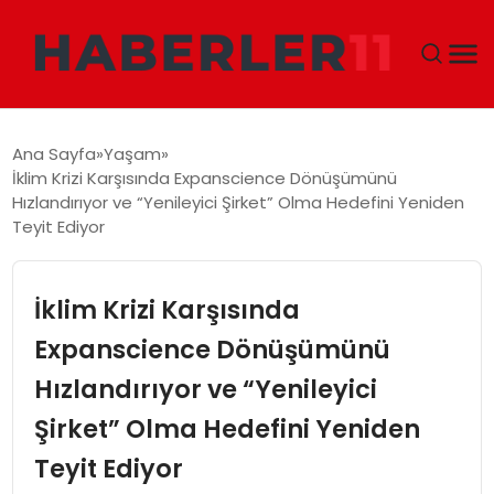
GÜNDEM
Ana Sayfa
Yaşam
İklim Krizi Karşısında Expanscience Dönüşümünü
DÜNYA
Hızlandırıyor ve “Yenileyici Şirket” Olma Hedefini Yeniden
Teyit Ediyor
EKONOMI
İklim Krizi Karşısında
SIYASET
Expanscience Dönüşümünü
TEKNOLOJI
Hızlandırıyor ve “Yenileyici
EĞITIM
Şirket” Olma Hedefini Yeniden
Teyit Ediyor
MAGAZIN