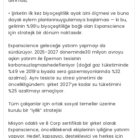
alınması
,
•
Şirketin
ilk
kez
biyoçeşitlilik
ayak
izini
ölçmesi
ve buna
dayalı
eylem
planlarını
uygulamaya
başlaması
—
ki
bu,
gelirinin
%99’u
biyoçeşitliliğe
bağlı
olan
Expanscience
için
stratejik
bir
dönüm
noktası
dır
.
Expanscience
geleceğe
yatırım
yapmayı
da
sürdürüyor
.
2025–2027
döneminde
30
milyon
avroyu
aşkın
yatırım
ile Épernon
tesisinin
karbonsuzlaşması
hedefleniyor
(
doğal
gaz
tüketiminde
%49 ve 2019’a
kıyasla
sera
gazı
emisyonlarında
%32
azalma
).
Aynı
tesiste
su
stresi
yönetimi
de
öncelikli
gündem
:
şirket
2027’ye
kadar
su
tüketimini
%25
azaltmayı
amaçlıyor
.
Tüm
çalışanlar
için
ortak
sosyal
temeller
üzerine
kurulu
bir
“
iyi
lik
”
stratejisi
Misyon
odaklı
ve B Corp
sertifikalı
bir
şirket
olarak
Expanscience,
öncelikle
kendi
ekiplerinin
iyiliğine
yatırım
yapıyor
. Hedef
,
kapsayıcı
,
destekleyici
ve
herkes
için