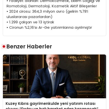
•
Faaliyet
alanları
:
Dermokozmetik
,
Eklem
Sağlığı
ve
Romatoloji
,
Dermatoloji
,
Kozmetik
Aktif
Bileşenler
•
2024
cirosu
: 364,3
milyon
avro
(
gelirin
%78’i
uluslararası
pazarlardan
)
•
1.299
çalışan
ve 13
iştirak
•
Cironun
%2,16’sı Ar-Ge
yatırımlarına
ayrılmıştır
Benzer Haberler
Kuzey Kıbrıs gayrimenkulde yeni yatırım rotası
oluyor: “Doğru ve hızlı hareket eden kazanacak”