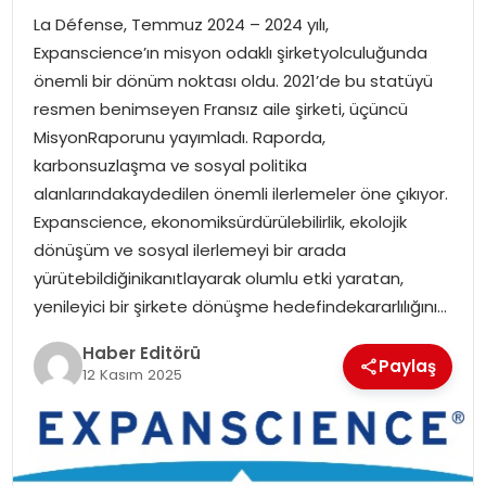
La Défense, Temmuz 2024 – 2024 yılı,
SPOR
Expanscience’ın misyon odaklı şirketyolculuğunda
önemli bir dönüm noktası oldu. 2021’de bu statüyü
YAŞAM
resmen benimseyen Fransız aile şirketi, üçüncü
MisyonRaporunu yayımladı. Raporda,
karbonsuzlaşma ve sosyal politika
alanlarındakaydedilen önemli ilerlemeler öne çıkıyor.
Expanscience, ekonomiksürdürülebilirlik, ekolojik
dönüşüm ve sosyal ilerlemeyi bir arada
yürütebildiğinikanıtlayarak olumlu etki yaratan,
yenileyici bir şirkete dönüşme hedefindekararlılığını…
Haber Editörü
Paylaş
12 Kasım 2025