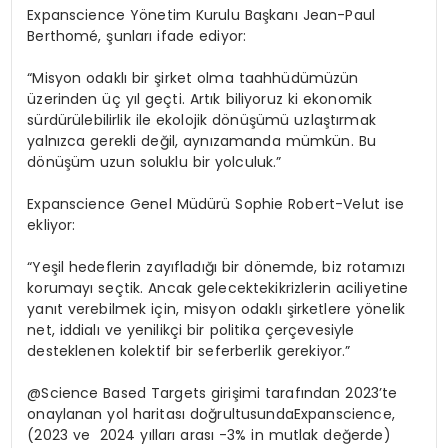
Expanscience
Yönetim
Kurulu
Başkanı
Jean-Paul
Berthomé,
şunları
ifade
ediyor
:
“
Misyon
odaklı
bir
şirket
olma
taahhüdümüzün
üzerinden
üç
yıl
geçti
.
Artık
biliyoruz
ki
ekonomik
sürdürülebilirlik
ile
ekolojik
dönüşümü
uzlaştırmak
yalnızca
gerekli
değil
,
aynı
zamanda
mümkün
. Bu
dönüşüm
uzun
soluklu
bir
yolculuk
.”
Expanscience Genel
Müdürü
Sophie
Robert-Velut
ise
ekliyor
:
“Yeşil
hedeflerin
zayıfladığı
bir
dönemde
, biz
rotamızı
korumayı
seçtik
.
Ancak
gelecekteki
krizlerin
aciliyetine
yanıt
verebilmek
için
,
misyon
odaklı
şirketlere
yönelik
net,
iddialı
ve
yenilikçi
bir
politika
çerçevesiyle
desteklenen
kolektif
bir
seferberlik
gerekiyor
.”
@Science Based Targets
girişimi
tarafından
2023’te
onaylanan
yol
haritası
doğrultusunda
Expanscience,
(2023 ve 2024
yılları
arası
-3%
in
mutlak
değerde
)