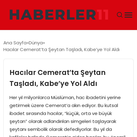
GÜNDEM
Ana Sayfa
Dünya
Hacılar Cemerat’ta Şeytan Taşladı, Kabe’ye Yol Aldı
DÜNYA
EKONOMI
Hacılar Cemerat’ta Şeytan
Taşladı, Kabe’ye Yol Aldı
SIYASET
Her yıl milyonlarca Müslüman, hac ibadetini yerine
TEKNOLOJI
getirmek üzere Cemerat’a akın ediyor. Bu kutsal
ibadet sırasında hacılar, “küçük, orta ve büyük
EĞITIM
şeytan” olarak adlandırılan simgeleri taşlayarak
şeytanı sembolik olarak defediyorlar. Bu yıl da
MAGAZIN