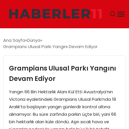
GÜNDEM
Ana Sayfa
Dünya
Grampians Ulusal Parkı Yangını Devam Ediyor
DÜNYA
EKONOMI
Grampians Ulusal Parkı Yangını
Devam Ediyor
SIYASET
Yangın 66 Bin Hektarlık Alanı Kül Etti Avustralya’nın
TEKNOLOJI
Victoria eyaletindeki Grampians Ulusal Parkı’nda 18
Aralık’ta başlayan yangın günlerdir kontrol altına
EĞITIM
alınamıyor. Bu süre zarfında parkın üçte biri, yani 66
bin hektarlık alan küle döndü. Aşırı sıcak hava ve
MAGAZIN